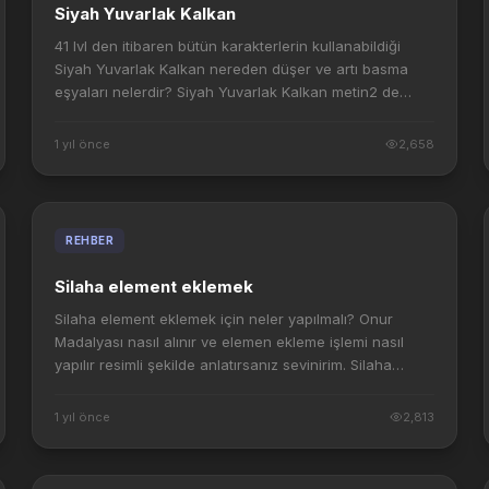
Siyah Yuvarlak Kalkan
41 lvl den itibaren bütün karakterlerin kullanabildiği
Siyah Yuvarlak Kalkan nereden düşer ve artı basma
eşyaları nelerdir? Siyah Yuvarlak Kalkan metin2 de
savaşçı, lycan, ninja, şaman, sura gibi bütü...
1 yıl önce
2,658
REHBER
Silaha element eklemek
Silaha element eklemek için neler yapılmalı? Onur
Madalyası nasıl alınır ve elemen ekleme işlemi nasıl
yapılır resimli şekilde anlatırsanız sevinirim. Silaha
element eklemek için onur madalyası na iht...
1 yıl önce
2,813