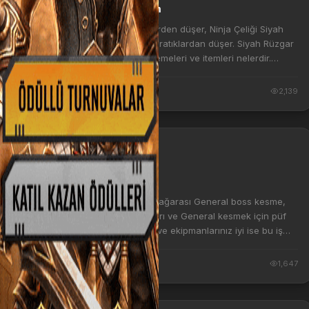
Siyah Rüzgar Takım
Siyah Rüzgar Takım nerden düşer, Ninja Çeliği Siyah
Rüzgar Takımı hangi yaratıklardan düşer. Siyah Rüzgar
Takım artı basma malzemeleri ve itemleri nelerdir.
https://3.bp.blogspot.com/-CEOMVQBibA0/V6Q0...
1 yıl önce
2,139
EFSUN
General Özellikleri
Metin2 2. Kat Sürgün mağarası General boss kesme,
General kesme efsunları ve General kesmek için püf
noktalar nelerdir? Ekip ve ekipmanlarınız iyi ise bu iş
kolay sayılır fakat General de kolay bir pa...
1 yıl önce
1,647