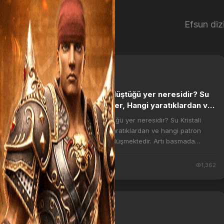
Efsun dizi
REHBER
Metin2 Su Kristali düştüğü yer neresidir? Su
Kristali nerden düşer, Hangi yaratıklardan ve
hangi patron bosslardan Su Kr...
Metin2 Su Kristali düştüğü yer neresidir? Su Kristali
nerden düşer, Hangi yaratıklardan ve hangi patron
bosslardan Su Kristali düşmektedir. Artı basmada
metin2 de bu item işinize yarayacaktır. Detaylı...
1 yıl önce
1,362
KARAKTER