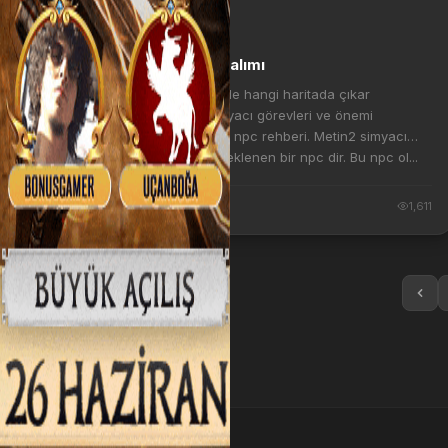
REHBER
Simyacı dan görev alımı
Metin2'de Simyacı nerde hangi haritada çıkar
koordinatları nedir. Simyacı görevleri ve önemi
hakkında detaylı olarak npc rehberi. Metin2 simyacı
yeni gelen özellikle ile eklenen bir npc dir. Bu npc ol...
1 yıl önce
1,611