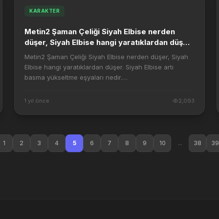
KARAKTER
Metin2 Şaman Çeliği Siyah Elbise nerden
düşer, Siyah Elbise hangi yaratıklardan düşer.
Siyah Elbise artı basma yükseltme eşyaları
Metin2 Şaman Çeliği Siyah Elbise nerden düşer, Siyah
nedir.
Elbise hangi yaratıklardan düşer. Siyah Elbise artı
basma yükseltme eşyaları nedir.
https://1.bp.blogspot.com/-
YIZJqluh_HA/UatM_FaRZRI/AAAAAAAAAFQ/...
1 yıl önce
2,093
1
2
3
4
5
6
7
8
9
10
...
38
39