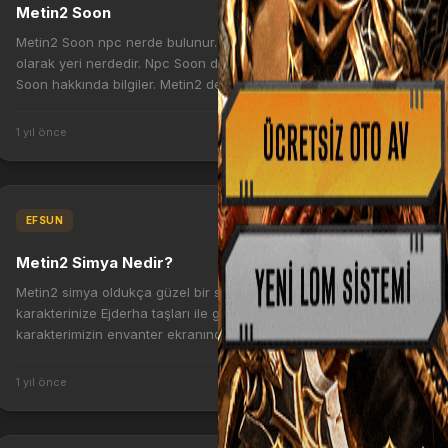
Metin2 Soon
Metin2 Soon npc nerde bulunur. Haritalı ve koordinatlı
olarak yeri nerdedir. Npc Soon dan alınan görevler ve
Soon hakkında bilgiler. Metin2 de npcler bize görev ve
bazı eşyaları veren görevlilerdir. S...
1 yıl önce
2,336
EFSUN
Metin2 Simya Nedir?
Metin2 simya oldukça güzel bir sistemdir. Simya ile
karakterinize Ejderha taşları ile güç sağlarsınız. Şimdi
karakterimizin envanter ekranında bileziğimizin yanında
ki yeşil taşa tıklayalım ve simya n...
1 yıl önce
1,804