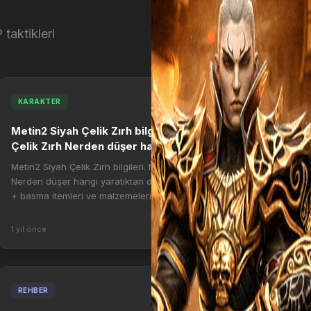
 taktikleri
KARAKTER
Metin2 Siyah Çelik Zırh bilgileri. Metin2 Siyah
Çelik Zırh Nerden düşer hangi yaratıktan
düşer, Siyah Çelik Zırh + basma itemleri ve
Metin2 Siyah Çelik Zırh bilgileri. Metin2 Siyah Çelik Zırh
malzemeleri nelerdir.
Nerden düşer hangi yaratıktan düşer, Siyah Çelik Zırh
+ basma itemleri ve malzemeleri nelerdir.
https://4.bp.blogspot.com/-GmNWADusRfc/Wiwye7...
1 yıl önce
1,866
REHBER