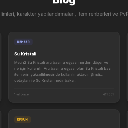
limleri, karakter yapılandırmaları, item rehberleri ve PvP
REHBER
Su Kristali
Metin2 Su Kristali artı basma eşyası nerden düşer ve
ne için kullanılır. Artı basma eşyası olan Su Kristali bazı
itemlerin yükseltilmesinde kullanılmaktadır. Şimdi
detayları ile Su Kristali nedir baka...
1 yıl önce
1,551
EFSUN