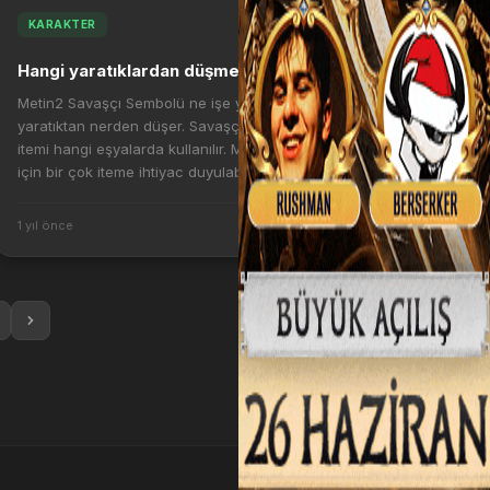
KARAKTER
Hangi yaratıklardan düşmektedir;
Metin2 Savaşçı Sembolü ne işe yaramaktadır ve hangi
yaratıktan nerden düşer. Savaşçı Sembolü artı basma
itemi hangi eşyalarda kullanılır. Metin2 de artı basmak
için bir çok iteme ihtiyac duyulabilir. ...
1 yıl önce
1,128