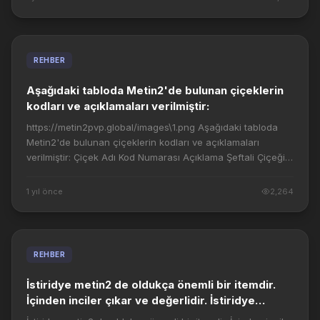
REHBER
Aşağıdaki tabloda Metin2'de bulunan çiçeklerin
kodları ve açıklamaları verilmiştir:
https://metin2pvp.global/images\1.png Aşağıdaki tabloda
Metin2'de bulunan çiçeklerin kodları ve açıklamaları
verilmiştir: Çiçek Adı Kod Numarası Açıklama Şeftali Çiçeği
50701 Turuncu ve pembe renkleri...
1 yıl önce
2,264
REHBER
İstiridye metin2 de oldukça önemli bir itemdir.
İçinden inciler çıkar ve değerlidir. İstiridye
nereden çıkar ve nasıl bulunur beraber bakalım.