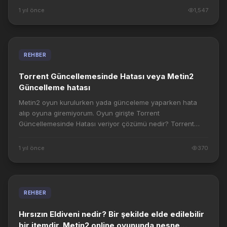
1 yıl önce
1,547
REHBER
Torrent Güncellemesinde Hatası veya Metin2
Güncelleme hatası
Metin2 oyun kurulurken yada günceleme yaparken hata
alıp oyuna giremiyorum. Oyun girişte Torrent
Güncellemesinde Hatası veriyor çözümü nedir? Torrent
Güncellemesinde Hatası veya Metin2 Güncelleme hata...
1 yıl önce
370
REHBER
Hırsızın Eldiveni nedir? Bir şekilde elde edilebilir
bir itemdir. Metin2 online oyununda nesne