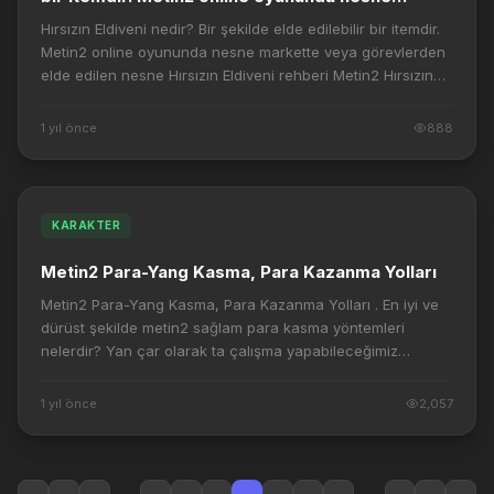
markette veya görevlerden elde edilen nesne
Hırsızın Eldiveni nedir? Bir şekilde elde edilebilir bir itemdir.
Hırsızın Eldiveni rehberi
Metin2 online oyununda nesne markette veya görevlerden
elde edilen nesne Hırsızın Eldiveni rehberi Metin2 Hırsızın
Eldiveni : Eşyaları...
1 yıl önce
888
KARAKTER
Metin2 Para-Yang Kasma, Para Kazanma Yolları
Metin2 Para-Yang Kasma, Para Kazanma Yolları . En iyi ve
dürüst şekilde metin2 sağlam para kasma yöntemleri
nelerdir? Yan çar olarak ta çalışma yapabileceğimiz
yöntemler olursa sevinirim. 1.Yöntem: At...
1 yıl önce
2,057