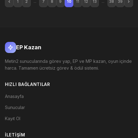
1
2
...
7
8
9
10
11
12
13
...
38
39
EP Kazan
Metin2 sunucularında görev yap, EP ve MP kazan, oyun içinde
harca. Tamamen ücretsiz görev & ödül sistemi.
HIZLI BAĞLANTILAR
Anasayfa
Sunucular
Kayıt Ol
İLETIŞIM