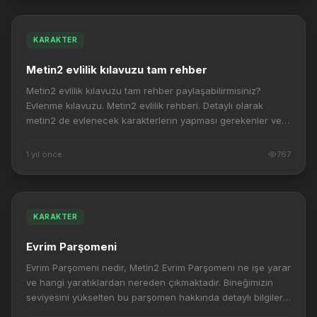
KARAKTER
Metin2 evlilik kılavuzu tam rehber
Metin2 evlilik kılavuzu tam rehber paylaşabilirmisiniz?
Evlenme kılavuzu. Metin2 evlilik rehberi. Detaylı olarak
metin2 de evlenecek karakterlerin yapması gerekenler ve
evlilik sonuç ve artıları nedir...
1 yıl önce
767
KARAKTER
Evrim Parşomeni
Evrim Parşomeni nedir, Metin2 Evrim Parşomeni ne işe yarar
ve hangi yaratıklardan nereden çıkmaktadır. Bineğimizin
seviyesini yükselten bu parşomen hakkında detaylı bilgiler?
Metin2 Evrim Parşömeni bi...