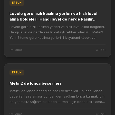
EFSUN
Levele göre hızlı kasılma yerleri ve hızlı level
alma bölgeleri. Hangi level de nerde kasılır
detaylı rehber kılavuzu. Metin2 Yeni Siteme göre
Levele göre hızlı kasılma yerleri ve hızlı level alma bölgeleri.
kasılma yerleri.
Hangi level de nerde kasılır detaylı rehber kılavuzu. Metin2
Yeni Siteme göre kasılma yerleri. 1 lvl:yabani köpek ve
kurtlar 2 lvl:kurt...
1 yıl önce
1,881
EFSUN
Metin2 de lonca becerileri
Metin2 de lonca becerileri nasıl verilmelidir. En ideal lonca
becerileri sıralaması. Lonca lideri sağlam lonca kurmak için
ne yapmalı? Sağlam bir lonca kurmak için beceri sıralaması
ve gelişimi önemli...
1 yıl önce
1,723