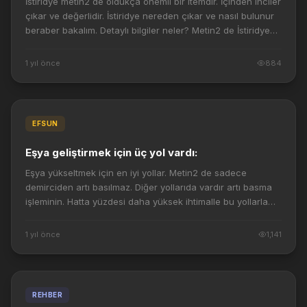
İstiridye metin2 de oldukça önemli bir itemdir. İçinden inciler
Detaylı bilgiler neler?
çıkar ve değerlidir. İstiridye nereden çıkar ve nasıl bulunur
beraber bakalım. Detaylı bilgiler neler? Metin2 de İstiridye
bulmak için f...
1 yıl önce
884
EFSUN
Eşya geliştirmek için üç yol vardı:
Eşya yükseltmek için en iyi yollar. Metin2 de sadece
demirciden artı basılmaz. Diğer yollarıda vardır artı basma
işleminin. Hatta yüzdesi daha yüksek ihtimalle bu yollarla
artı basabilirsiniz. Metin2 ...
1 yıl önce
1,141
REHBER