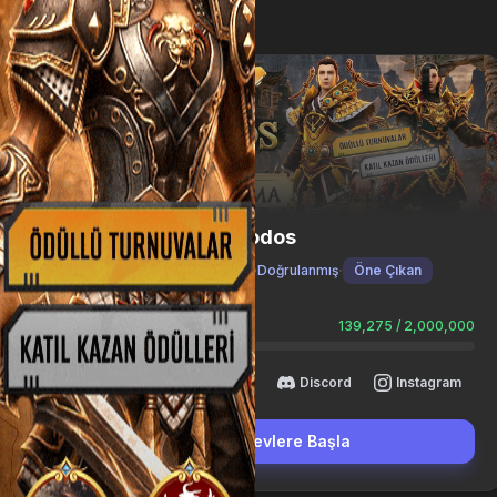
M2Lodos
·
·
1-105
Doğrulanmış
Öne Çıkan
MP Havuzu
139,275 / 2,000,000
8 Görev
Site
Discord
Instagram
Görevlere Başla