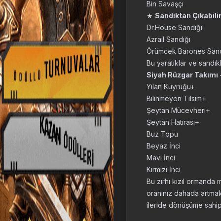
Bin Savaşçı
★
Sandıktan Çıkabili
Dr.House Sandığı
Azrail Sandığı
Örümcek Barones Sand
Bu yaratıklar ve sandıkl
Siyah Rüzgar Takımı
Yılan Kuyruğu+
Bilinmeyen Tılsım+
Şeytan Mücevheri+
Şeytan Hatırası+
Buz Topu
Beyaz İnci
Mavi İnci
Kırmızı İnci
Bu zırhı kızıl ormanda
oranınız dahada artmakt
ileride dönüşüme sahip 