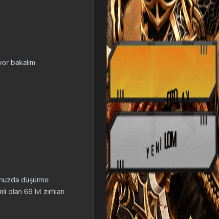
iyor bakalım
uğunuzda düşürme
 olan 66 lvl zırhları