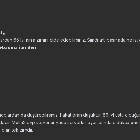
r
ığı
ardan 66 lvl ninja zırhını elde edebilirsiniz. Şimdi artı basmada ne ist
 +basma itemleri
 moblardan da düşürebilirsiniz. Fakat oran düşüktür. 86 lvl üstü old
adır. Metin2 pvp serverlar yada serverler oyunlarında oldukça önemli
olan tek zırhdır.