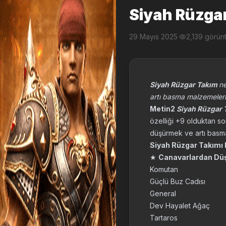
Siyah Rüzga
29 Mayıs 2025
·
2,139 görün
Siyah Rüzgar Takım
ne
artı basma malzemeleri 
Metin2
Siyah Rüzgar 
özelliği +9 olduktan so
düşürmek ve artı basmak
Siyah Rüzgar Takımı 
★
Canavarlardan Düş
Komutan
Güçlü Buz Cadısı
General
Dev Hayalet Ağaç
Tartaros