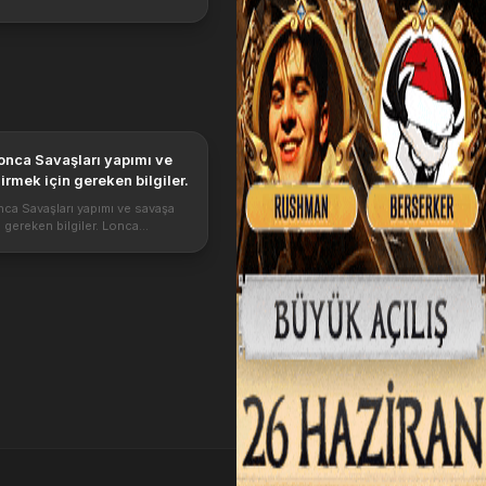
onca Savaşları yapımı ve
irmek için gereken bilgiler.
ca Savaşları yapımı ve savaşa
n gereken bilgiler. Lonca
ada bulunan diğer 15 kisiye farklı
ayabilir.Lonca liderinin yetkilerini
riç,kimse değiştirem...