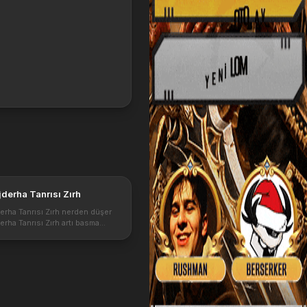
jderha Tanrısı Zırh
erha Tanrısı Zırh nerden düşer
erha Tanrısı Zırh artı basma
lerdir. 61 level zırh elde etme ve
rehberi.
bp.blogspot.com/-
ZBs/Xq5w5gALSQI/AAA...