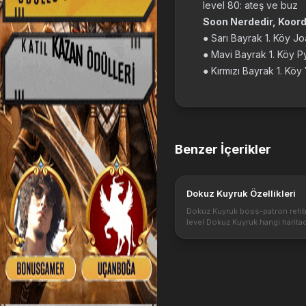
level 80: ateş ve buz
Soon Nerdedir, Koordi
● Sarı Bayrak 1. Köy J
● Mavi Bayrak 1. Köy 
● Kırmızı Bayrak 1. Kö
Benzer İçerikler
Dokuz Kuyruk Özellikleri
Dokuz Kuyruk boss-patron rehbe
level Dokuz Kuyruk hangi harita
çıkar? Sandığından ne çıkar ve 
itemleri ve eşyaları düşürür? Do
patronu nasıl kesilir. Dokuz Ku
k...