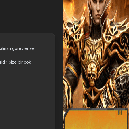
 alınan görevler ve
idir. size bir çok