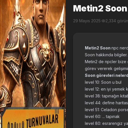
Metin2 Soon
29 Mayıs 2025
·
2,334 görü
Metin2 Soon
npc nerd
Soon hakkında bilgiler.
Metin2 de npcler bize 
görev vererek gelişimin
Soon görevleri nelerd
level 10: Soon u bul
level 12: en iyi yemek k
level 38: tapınağın kita
level 44: define haritas
level 51: Celadon porsel
level 60: ... tapınak
level 80: esrarengiz ya