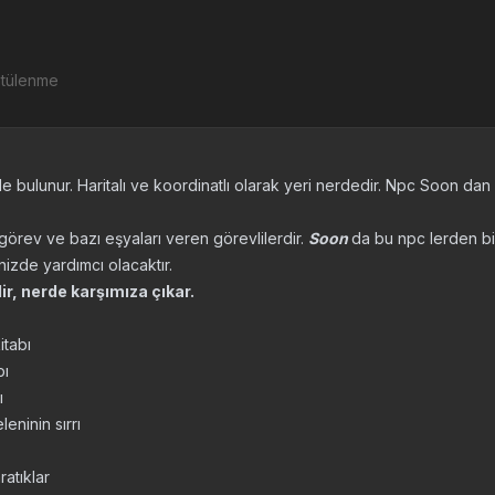
ntülenme
e bulunur. Haritalı ve koordinatlı olarak yeri nerdedir. Npc Soon dan
görev ve bazı eşyaları veren görevlilerdir.
Soon
da bu npc lerden bir
izde yardımcı olacaktır.
ir, nerde karşımıza çıkar.
itabı
bı
ı
eninin sırrı
ratıklar