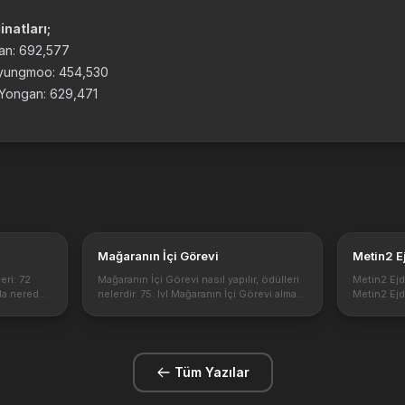
natları;
oan: 692,577
Pyungmoo: 454,530
y Yongan: 629,471
Mağaranın İçi Görevi
Metin2 E
ri: 72
Mağaranın İçi Görevi nasıl yapılır, ödülleri
Metin2 Ejd
da nerede
nelerdir. 75. lvl Mağaranın İçi Görevi almak
Metin2 Ejd
hangi
için gereken şartlar, Görev kimden alınır. 1-
itemleri ne
kuz Kuyruk
Görevin alınışı Oyunda canlandırılan
geliştirme 
yruk boss
karakteri Seon-Hae çağırır v...
https://1.
g28cXsVg
Tüm Yazılar