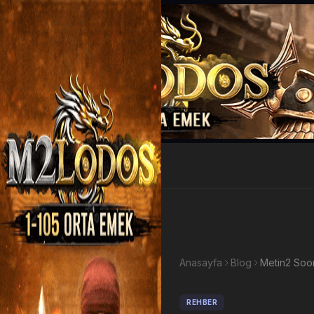
EP Kazan
Anasayfa
Blog
Metin2 Soo
REHBER