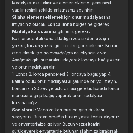
Madalyası nasıl alınır ve elemen ekleme işlemi nasıl
yapılır resimli şekilde anlatırsanız sevinirim.
Silaha element eklemek
için
onur madalyası
na
ihtiyacınız olacak.
Lonca imha
bölgesine giderek
Madalya korucusuna
gitmeniz gerekir.
Bu menüde
dükkana
tıkladığınızda sizden
ateşin
yazısı, buzun yazısı
gibi itemleri göreceksiniz. Bunları
elde etmek için
onur madalyası
na ihtiyacınız var.
Aşağıdaki gibi numaraları izleyerek loncaya bağış yapın
ve onur madalyası alın.
1. Lonca 2. lonca penceresi 3. loncaya bağış yap 4.
katılım ödülü onur madalyası al şekilnde bir yol izleyin.
Loncanızın 20 seviye üstü olması gerekir. Burada lonca
menüsüne girip bağış yaparak onur madalyası
kazanacağız.
Son olarak:
Madalya korucusuna girip dükkanı
seçiyoruz. Burdan örneğin buzun yazısı itemini alıyoruz
ve envanterimize geliyor. Buzun yazısı itemini
sürükleyerek envanterde bulunan silahımıza bırakırsak