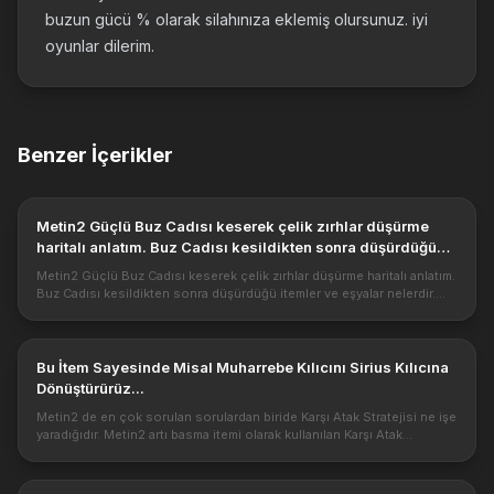
buzun gücü % olarak silahınıza eklemiş olursunuz. iyi
oyunlar dilerim.
Benzer İçerikler
Metin2 Güçlü Buz Cadısı keserek çelik zırhlar düşürme
haritalı anlatım. Buz Cadısı kesildikten sonra düşürdüğü
itemler ve eşyalar nelerdir.
Metin2 Güçlü Buz Cadısı keserek çelik zırhlar düşürme haritalı anlatım.
Buz Cadısı kesildikten sonra düşürdüğü itemler ve eşyalar nelerdir.
https://1.bp.blogspot.com/-
H_h8e03Cwb8/V4TgMHjabiI/AAAAAAAAC...
Bu İtem Sayesinde Misal Muharrebe Kılıcını Sirius Kılıcına
Dönüştürürüz...
Metin2 de en çok sorulan sorulardan biride Karşı Atak Stratejisi ne işe
yaradığıdır. Metin2 artı basma itemi olarak kullanılan Karşı Atak
Stratejisi Nedir? Ne İşe Yarar? Neyden Çıkar? Metin2 Karşı Ata...