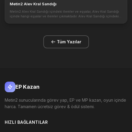
Metin2 Alev Kral Sandığı
Metin2 Alev Kral Sandığı içindeki itemler ve eşyalar, Alev Kral Sandığı
içinde hangi eşyalar ve itemler çıkmaktadır. Alev Kral Sandığı içindeki
değerli itemler. Metin2 de Alev kral kesildikten sonra s...
Tüm Yazılar
EP Kazan
Metin2 sunucularında görev yap, EP ve MP kazan, oyun içinde
harca. Tamamen ücretsiz görev & ödül sistemi.
HIZLI BAĞLANTILAR