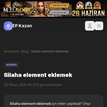
EP Kazan
Anasayfa
Blog
Silaha element eklemek
REHBER
Silaha element eklemek
29 Mayıs 2025
·
2,813 görüntülenme
Silaha element eklemek
için neler yapılmalı? Onur