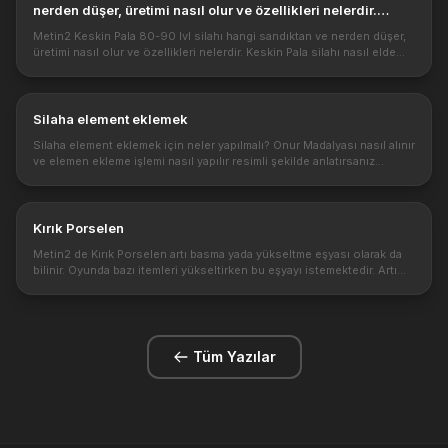
nerden düşer, üretimi nasıl olur ve özellikleri nelerdir.
Keskin ...
Metin2 Keskin Pala 80-90 lvl silahı hangi sandıktan ve nerden düşer,
üretimi nasıl olur ve özellikleri nelerdir. Keskin Pala silahı nasıl elde
edilir ve özellik olarak hangi sınıf kullanabilir. https:...
Silaha element eklemek
Silaha element eklemek için neler yapılmalı? Onur Madalyası nasıl alınır
ve elemen ekleme işlemi nasıl yapılır resimli şekilde anlatırsanız
sevinirim. Silaha element eklemek için onur madalyası na iht...
Kırık Porselen
Metin2 de Kırık Porselen artı basma yada yükseltme eşyası olarak da
bilinir. Oyunda bazı itemleri yükseltirken bu eşyayı istemektedir. Artı
basma eşyaları değerli olduğu için Kırık Porselen eşyasını s...
Tüm Yazılar