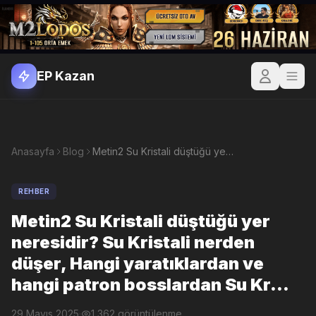
EP Kazan
Anasayfa
Blog
Metin2 Su Kristali düştüğü yer neresidir? Su Kristali nerden düşer, Hangi yaratıklardan ve hangi patron bosslardan Su Kr...
REHBER
Metin2 Su Kristali düştüğü yer
neresidir? Su Kristali nerden
düşer, Hangi yaratıklardan ve
hangi patron bosslardan Su Kr...
29 Mayıs 2025
·
1,362 görüntülenme