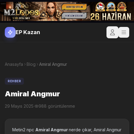
EP Kazan
Anasayfa
Blog
Amiral Angmur
REHBER
Amiral Angmur
29 Mayıs 2025
·
988 görüntülenme
Metin2 npc
Amiral Angmur
nerde çıkar, Amiral Angmur