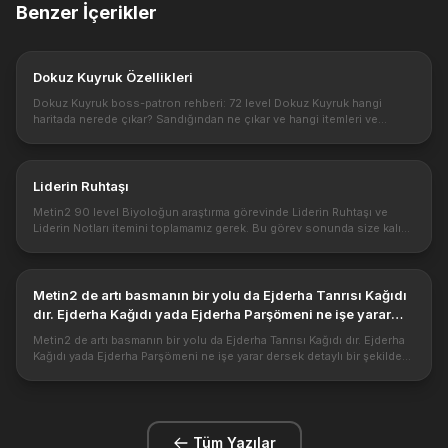
Benzer İçerikler
Dokuz Kuyruk Özellikleri
Dokuz Kuyruk boss-patron rehberi: 72 level Dokuz Kuyruk hangi
haritada nerede çıkar? Sandığından ne çıkar ve hangi itemleri ve
eşyaları düşürür? Dokuz Kuyruk patronu nasıl kesilir. Dokuz Kuyruk
boss k...
Liderin Ruhtaşı
Metin2 90 level Biyoloğun araştırma görevinde Liderin Ruhtaşı ve
Liderin Notları itemini toplamamız gerek. Bu görev sonunda size kalıcı
olarak yarı insanlara karşı güçlü özelliği verilecektir. Metin2 ...
Metin2 de artı basmanın bir yolu da Ejderha Tanrısı Kağıdı
dır. Ejderha Kağıdı yada Ejderha Parşömeni ne işe yarar
dersek detaylı bir şekilde anlatalım.
Metin2 de artı basmanın bir yolu da Ejderha Tanrısı Kağıdı dır. Ejderha
Kağıdı yada Ejderha Parşömeni ne işe yarar dersek detaylı bir şekilde
anlatalım. https://1.bp.blogspot.com/-p_Mck4BbApw/XrPa5VJE...
Tüm Yazılar