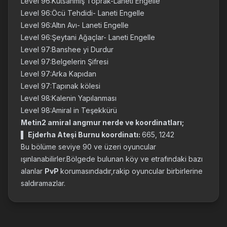
Level 96:Kutsanmış Toprak-Laneti Engelle
Level 96:Öcü Tehdidi- Laneti Engelle
Level 96:Altın Avı- Laneti Engelle
Level 96:Şeytani Ağaçlar- Laneti Engelle
Level 97:Banshee yi Durdur
Level 97:Belgelerin Şifresi
Level 97:Arka Kapıdan
Level 97:Tapınak kölesi
Level 98:Kalenin Yapılanması
Level 98:Amiral in Teşekkürü
Metin2 amiral angmur nerde ve koordinatları;
▌
Ejderha Ateşi Burnu koordinatı:
665, 1242
Bu bölüme seviye 90 ve üzeri oyuncular
ışınlanabilirler.Bölgede bulunan köy ve etrafındaki bazı
alanlar
PvP
korumasındadır,rakip oyuncular birbirlerine
saldıramazlar.