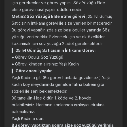
için gerekenler ve görev yapımı. Söz Yüzüğü Elde
etme görevi nasıl yapılır ödülleri nedir.
Metin2 Söz Yüzüğü Elde etme görevi
; 25. lvl Gümüş
Satıcısının İntikamı görevi ile size verilen bir maceradır.
Bu görevi yaptığınızda size bası ödüller yanında Söz
yüzüğü verilecektir. Evlenmek için ve ek özellikler
kazanmak için söz yüzüğü 2 adet gerekmektedir.
▌
25 lvl Gümüş Satıcısının İntikamı Görevi
● Görev Ödülü: Söz Yüzüğü
● Görevi kimden alırsınız: Yaşlı Kadın
▌
Görev nasıl yapılır
Yaşlı Kadın a git. (Bu görev haritada gözükmez.) Yaşlı
kadın köy meydanında genelde falına bakem gibi
sözleri ile seni beklemektedir.
30 tane Jin-Hee öldür. 1. köde ve 2. köyde
bulabilirsiniz. Haritanın sonlarında ışınlayıcı etrafına
bakmalısınız.
Yaşlı Kadın a dön.
Bu görevi yaptıktan sonra size söz yüzüğü verilmiş