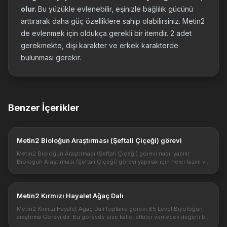
olur.
Bu yüzükle evlenebilir, eşinizle bağlılık gücünü
arttırarak daha güç özelliklere sahip olabilirsiniz. Metin2
de evlenmek için oldukça gerekli bir itemdir. 2 adet
gerekmekte, dişi karakter ve erkek karakterde
bulunması gerekir.
Benzer İçerikler
Metin2 Bioloğun Araştırması (Şeftali Çiçeği) görevi
Metin2 Bioloğun Araştırması (Şeftali Çiçeği) görevi nasıl yapılır.
Biologun Araştırması (Şeftali Çiçeği) görevi yapmak için neler lazım ve
görev sonundaki ödülleri nelerdir. Metin2 biyolog görevleri o...
Metin2 Kırmızı Hayalet Ağaç Dalı
Metin2 Kırmızı Hayalet Ağaç Dalı toplama görevi 85 Level Biyoloğun
araştırma Görevi dir. Bu görevde size kalıcı etkiler verilecek değerli bir
görevdir. Metin2 de biyolog görevleri oldukça iyi hediyele...