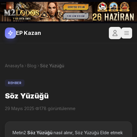
EP Kazan
Anasayfa
Blog
Söz Yüzüğü
REHBER
Söz Yüzüğü
29 Mayıs 2025
·
178 görüntülenme
Metin2
Söz Yüzüğü
nasıl alınır, Söz Yüzüğü Elde etmek