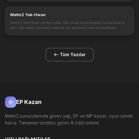
Metin2 Yak-Hwan
Metin2 Yak-Hwan nerden çıkar, Yak-Hwan koordinatları ile haritada ki
yeri. Yak-Hwan görevleri nelerdir, bu görevler nasıl alınmaktadır.
Metin2 de üst lvl karakterinize görev alırken bu görevlerin alın...
Tüm Yazılar
EP Kazan
Metin2 sunucularında görev yap, EP ve MP kazan, oyun içinde
harca. Tamamen ücretsiz görev & ödül sistemi.