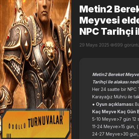
Metin2 Berek
Meyvesi elde 
NPC Tarihçi i
29 Mayıs 2025
·
699 görünt
Metin2 Bereket Meyvesi
Tarihçi ile alakası ned
Her 24 saatte bir NPC 
Karayağız Mührü ile tak
●
Oyun açıklaması:
B
Kaç Meyve Kaç Gün 
5-10 Meyve>7 gün 12 s
11-24 Meyve>15 gün, (
24-27 Meyve>30 gün, 