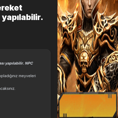
ereket
yapılabilir.
sı yapılabilir. NPC
topladığınız meyveleri
caksınız.