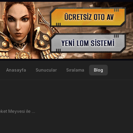
Anasayfa
Sunucular
Sıralama
Blog
Metin2 Bereket Meyvesi ile neler yapılır. Bereket Meyvesi elde ederek karşılığında ne takası yapılabilir. NPC Tarihçi ile alakası nedir?