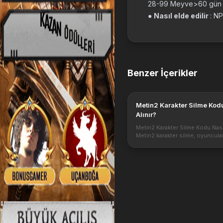
28-99 Meyve>60 gün (
●
Nasıl elde edilir
: NP
Benzer İçerikler
Metin2 Karakter Silme Kod
Alınır?
Metin2 Karakter Silme Kodu Nasıl
Metin2 karakter silme, oyuncula
hesaplarındaki karakterlerini t
silme işlemidir. Oyuncular bu işl
genellikle oyunu bırakmaya kara
verdiklerin...