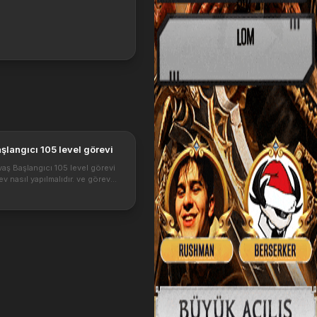
şlangıcı 105 level görevi
aş Başlangıcı 105 level görevi
ev nasıl yapılmalıdır. ve görev
rdiği ödüller nelerdir. Bu
mak için ne gibi şeyler yapmak
tin2 105 level olduysanız b...