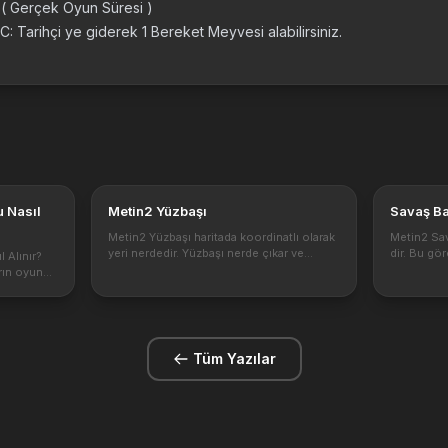
 Gerçek Oyun Süresi )
C: Tarihçi ye giderek 1 Bereket Meyvesi alabilirsiniz.
u Nasıl
Metin2 Yüzbaşı
Savaş Ba
Metin2 Yüzbaşı haritada koordinatlı olarak
Metin2 Sav
yeri nerdedir. Yüzbaşı nerde çıkar ve
dir. Bu gör
 Alınır?
Yüzbaşı hangi görevleri vermektedir.
sonunda ve
rın oyun
Yüzbaşı Npc rehberi Metin2 oyununda
görevi yap
amamen
görevleri genellikle npc ler vermektedir.
gerekir. Me
emi
Bu n...
r
Tüm Yazılar