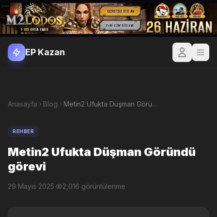
EP Kazan
Anasayfa
Blog
Metin2 Ufukta Düşman Göründü görevi
REHBER
Metin2 Ufukta Düşman Göründü
görevi
29 Mayıs 2025
·
2,016 görüntülenme