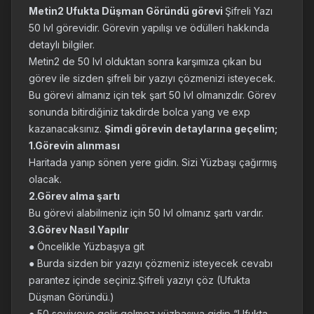
Metin2 Ufukta Düşman Göründü görevi
Şifreli Yazı
50 lvl görevidir. Görevin yapılışı ve ödülleri hakkında
detaylı bilgiler.
Metin2 de 50 lvl olduktan sonra karşımıza çıkan bu
görev ile sizden şifreli bir yazıyı çözmenizi isteyecek.
Bu görevi almanız için tek şart 50 lvl olmanızdır. Görev
sonunda bitirdiğiniz takdirde bolca yang ve exp
kazanacaksınız.
Şimdi görevin detaylarına geçelim;
1.Görevin alınması
Haritada yanıp sönen yere gidin. Sizi Yüzbaşı çağırmış
olacak.
2.Görev alma şartı
Bu görevi alabilmeniz için 50 lvl olmanız şartı vardır.
3.Görev Nasıl Yapılır
● Öncelikle Yüzbaşıya git
● Burda sizden bir yazıyı çözmeniz isteyecek cevabı
parantez içinde seçiniz.Şifreli yazıyı çöz (Ufukta
Düşman Göründü.)
● 50 seviyeye gelir gelmez yüzbaşıya gidip “Ufukta