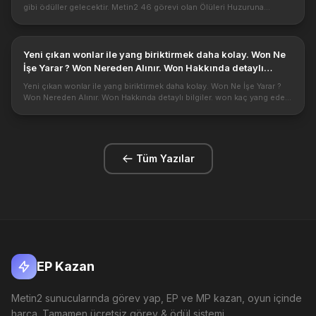
gibi ödüller gelecektir. Metin2 46 görevi olan Ölüleri Huzuruna
Kavuştur Görevi oldukça basit bir görevdir. bu görev sonunda size
çe...
Yeni çıkan wonlar ile yang biriktirmek daha kolay. Won Ne
İşe Yarar ? Won Nereden Alınır. Won Hakkında detaylı
bilgiler. won kaç yang eder?
Yeni çıkan wonlar ile yang biriktirmek daha kolay. Won Ne İşe Yarar ?
Won Nereden Alınır. Won Hakkında detaylı bilgiler. won kaç yang eder?
Won ile yang saklamak daha kolay olacak gibi görünüyor. Meti...
Tüm Yazılar
EP Kazan
Metin2 sunucularında görev yap, EP ve MP kazan, oyun içinde
harca. Tamamen ücretsiz görev & ödül sistemi.