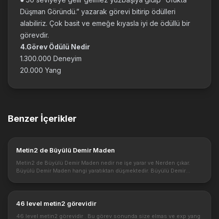
Düşman Göründü.” yazarak görevi bitirip ödülleri
alabiliriz. Çok basit ve emeğe kıyasla iyi de ödüllü bir
görevdir.
4.Görev Ödülü Nedir
1.300.000 Deneyim
20.000 Yang
Benzer İçerikler
Metin2 de Büyülü Demir Maden
Metin2 de Büyülü Demir Maden nedir ne işe yarar ve Nerden çıkar.
Büyülü Demir Maden hangi yaratıktan düşmektedir. Büyülü Demir
Maden kullanımı detayları nedir? Metin2 de kutsama kağıdı normal
olarak i...
46 level metin2 görevidir
46 level metin2 görevidir . Bu görev sonunda size elmas ve exp yang