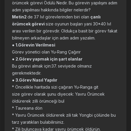
örümcek görevi Ödülü Nedir. Bu görevin yapılışını adım
adım yapılması hakkında bilgiler nelerdir?
Metin2
de 37 lvl görevlerinden biri olan
çanlı
örümcek görevi
size oyunun başları yani 30*40 lvl
arası verilen bir görevdir. Oldukça basit bir görev fakat
bilmeyen arkadaşlar için adım adım yazalım.
●
1.Görevin Verilmesi
Görev yönetici olan Yu-Rang Çağırır
●
2.Görev yapmak için şart olanlar
Bu görevi almak için:37. seviyede olmanız
gerekmektedir.
●
3.Görev Nasıl Yapılır
* Öncelikle haritada sizi çağıran Yu-Ranga git
size görev olarak şunu diyecek: Yavru Örümcek
öldürerek zilli örümceği bul
* Taureana dön
* Yavru Örümcek öldürerek zili tak Yongbi çölünde bu
tarz yaratıkları bulabilirsiniz.
* Zili buluncaya kadar yavru örümcek öldürün.