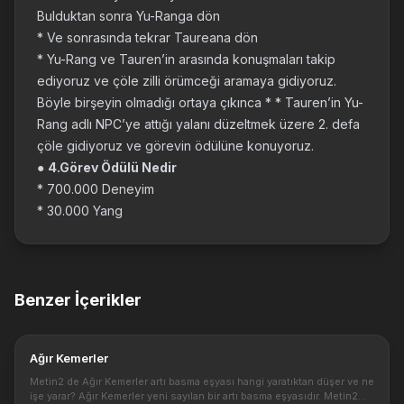
Bulduktan sonra Yu-Ranga dön
* Ve sonrasında tekrar Taureana dön
* Yu-Rang ve Tauren’in arasında konuşmaları takip
ediyoruz ve çöle zilli örümceği aramaya gidiyoruz.
Böyle birşeyin olmadığı ortaya çıkınca * * Tauren’in Yu-
Rang adlı NPC’ye attığı yalanı düzeltmek üzere 2. defa
çöle gidiyoruz ve görevin ödülüne konuyoruz.
●
4.Görev Ödülü Nedir
* 700.000 Deneyim
* 30.000 Yang
Benzer İçerikler
Ağır Kemerler
Metin2 de Ağır Kemerler artı basma eşyası hangi yaratıktan düşer ve ne
işe yarar? Ağır Kemerler yeni sayılan bir artı basma eşyasıdır. Metin2