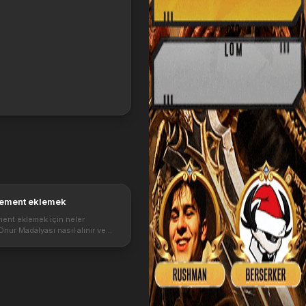
lement eklemek
ment eklemek için neler
Onur Madalyası nasıl alınır ve
me işlemi nasıl yapılır resimli
atırsanız sevinirim. Silaha
lemek için onur madalyası na