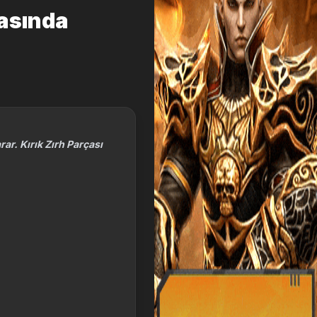
masında
rar. Kırık Zırh Parçası