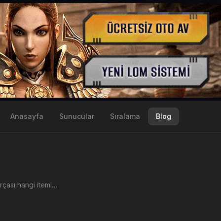
Anasayfa
Sunucular
Sıralama
Blog
Kırık zırh parçası hangi itemlerin artı basmasında istenir;