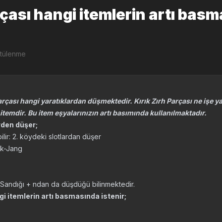
rçası hangi itemlerin artı bas
ntülenme
arçası hangi yaratıklardan düşmektedir. Kırık Zırh Parçası ne işe ya
r itemdir. Bu item eşyalarınızın artı basımında kullanılmaktadır.
rden düşer;
lir: 2. köydeki slotlardan düşer
uk-Jang
Sandığı + ndan da düşdüğü bilinmektedir.
ngi itemlerin artı basmasında istenir;