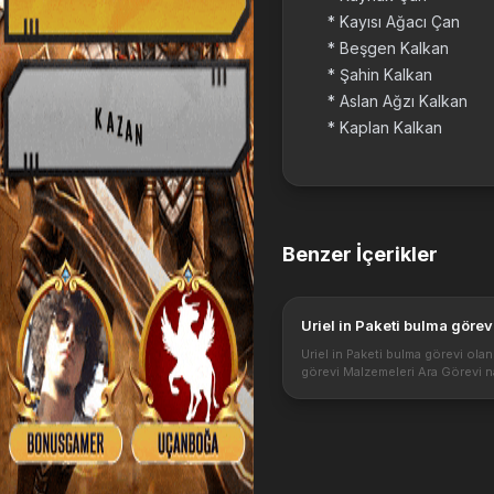
* Kayısı Ağacı Çan
* Beşgen Kalkan
* Şahin Kalkan
* Aslan Ağzı Kalkan
* Kaplan Kalkan
Benzer İçerikler
Uriel in Paketi bulma görev
Uriel in Paketi bulma görevi olan
görevi Malzemeleri Ara Görevi nas
Uriel in Paketi nerdedir, Görev ya
ödülleri nedir? Metin2 Uriel in P
görevi aslında 21. lvl ...