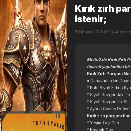
Kırık zırh pa
istenir;
29 Mayıs 2025
·
1,844 görü
Metin2 de Kırık Zırh P
ticareti yapılabilen bi
Kırık Zırh Parçası Ne
● Canavarlardan Düşebi
* Kötü Siyah Fırtına Ky
* Siyah Rüzgar Jak-To
* Siyah Rüzgar To-Su
* Ayrıca Gümüş Define 
Kırık zırh parçası ha
* Yeşim Taşı Çan
* Kaynak Çan