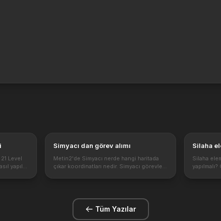
i
Simyacı dan görev alımı
Silaha e
 21 Level
Metin2'de Simyacı nerde hangi haritada
Silaha ele
ıl yapılır,
çıkar koordinatları nedir. Simyacı görevleri
yapılmalı? 
pılışı ve
ve önemi hakkında detaylı olarak npc
elemen ekle
aketi bulma
rehberi. Metin2 simyacı yeni gelen
şekilde anl
özellikle ile eklenen bir npc dir. Bu npc
element ek
ol...
iht...
Tüm Yazılar