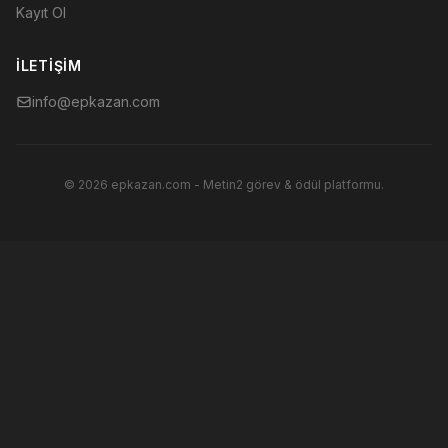
Kayıt Ol
İLETIŞIM
info@epkazan.com
© 2026 epkazan.com - Metin2 görev & ödül platformu.