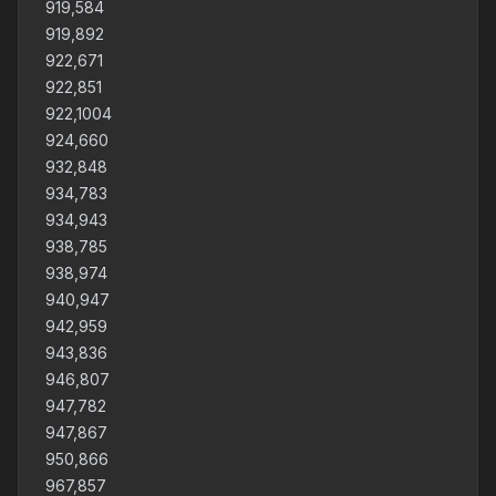
919,584
919,892
922,671
922,851
922,1004
924,660
932,848
934,783
934,943
938,785
938,974
940,947
942,959
943,836
946,807
947,782
947,867
950,866
967,857