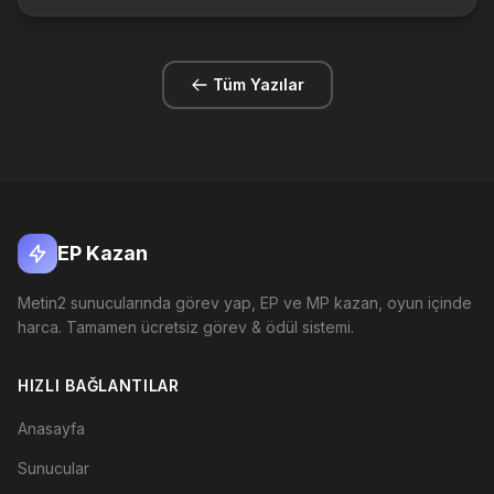
Türkçe olmuştur?, Metin2′de 3 bayrak bulunur?, Milli eğitim Bakan...
Tüm Yazılar
EP Kazan
Metin2 sunucularında görev yap, EP ve MP kazan, oyun içinde
harca. Tamamen ücretsiz görev & ödül sistemi.
HIZLI BAĞLANTILAR
Anasayfa
Sunucular