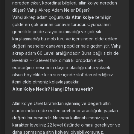
nereden çıkar, koordinat bilgileri, altın kolye nereden
düşer? Vahşi Akrep Adam Neler Düşer?
Vahşi akrep adam çoğunlukla
Altın kolye
itemi için
çölde en çok aranan canavar türüdür. Oyuncuların
genellikle çölde arayıp bulamadığı ve çok sık
karşılaşmadığı bu mob türü ve içerisinden elde edilen
değerli nesneler canavarı popüler hale getirmiştir. Vahşi
akrep adam 60 Level aralığındadır. Buna bağlı sizin de
leveliniz +-15 level fark olmalı ki dropdan elde
edeceğiniz nesnenin düşme olasılığı daha yüksek
olsun böylelikle kısa süre içinde slot'dan istediğiniz
itemi elde etmeniz kolaylaşacaktır.
Altın Kolye Nedir? Hangi Efsunu verir?
Altın kolye Uriel tarafından işlenmiş ve değerli altın
madeninden elde edilen cevherler aracılığı ile yapılan
değerli bir nesnedir. Nesneyi kullanabilmeniz için
karakter leveliniz 22 level üstünde olması gerekiyor ve
daha sonrasında altın kolyeyi giyebiliyorsunuz.