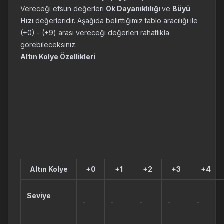
Vereceği efsun değerleri
Ok Dayanıklılığı
ve
Büyü
Hızı
değerleridir. Aşağıda belirttiğimiz tablo aracılığı ile
(+0) - (+9) arası vereceği değerleri rahatlıkla
görebileceksiniz.
Altın Kolye Özellikleri
Altın Kolye
+0
+1
+2
+3
+4
Seviye
-
-
-
-
-