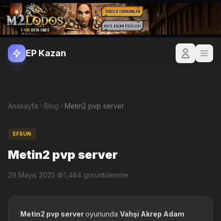
EP Kazan
Anasayfa
Blog
Metin2 pvp server
EFSUN
Metin2 pvp server
29 Mayıs 2025
·
1,484 görüntülenme
Metin2 pvp server
oyununda
Vahşi Akrep Adam