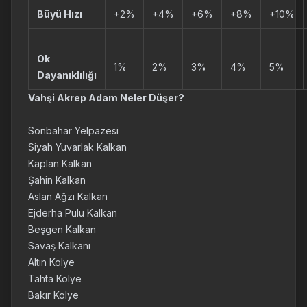
Büyü Hızı
+2%
+4%
+6%
+8%
+10%
Ok
1%
2%
3%
4%
5%
Dayanıklılığı
Vahşi Akrep Adam Neler Düşer?
Sonbahar Yelpazesi
Siyah Yuvarlak Kalkan
Kaplan Kalkan
Şahin Kalkan
Aslan Ağzı Kalkan
Ejderha Pulu Kalkan
Beşgen Kalkan
Savaş Kalkanı
Altın Kolye
Tahta Kolye
Bakır Kolye