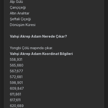
Alp Gülü
Çançiçeği
Altın Anahtar
Şeftali Çiçeği
Dönüşüm Küresi
Vahşi Akrep Adam Nerede Çıkar?
Yongbi Çölü mapında çıkar.
Vahşi Akrep Adam Koordinat Bilgileri
558,931
565,680
567,677
572,681
598,901
609,847
611,861
617,611
620,689