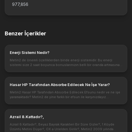
977,856
Benzer İçerikler
Enerji Sistemi Nedir?
Metin2 de önemli özelliklerden biride enerji sistemidir. Bu enerji
sistemi size 2 saat boyunca bonuslarınızın belli bir oranda artmasına
yardımcı olacak. Şimdi Enerji sistemi nedir ve enerji kristali ...
Hasar HP Tarafından Absorbe Edilecek Ne İşe Yarar?
Metin2 Hasar HP Tarafından Absorbe Edilecek Efsunu nedir ve ne işe
yaramaktadır? Metin2 de yine farklı bir efsun ile karşınızdayız.
Verdiğiniz atağın hasarı toplamını yüzde olarak hpinize geri kazanab...
Azrail 8.Kattadır?,
Azrail 8.Kattadır?, Beyaz Bayrak Karakteri Bir Süre Gizler?, 1.Köyde
Üzüntü Metini Düşer?, OX a Urielden Girilir?, Metin2 2009 yılında