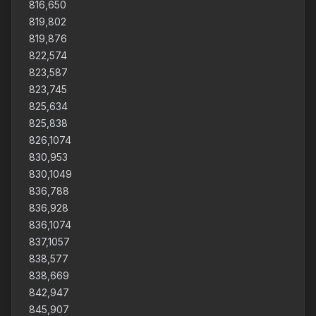
816,650
819,802
819,876
822,574
823,587
823,745
825,634
825,838
826,1074
830,953
830,1049
836,788
836,928
836,1074
837,1057
838,577
838,669
842,947
845,907