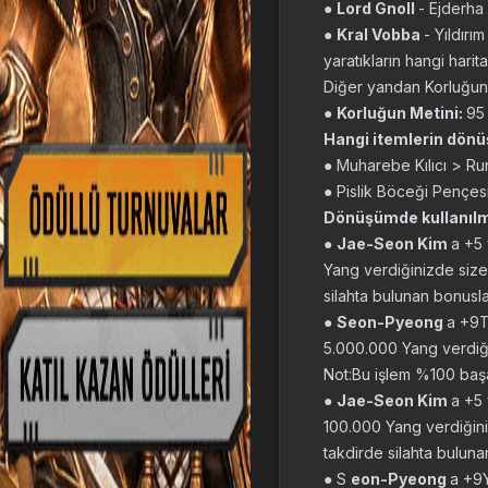
●
Lord Gnoll
- Ejderha
●
Kral Vobba
- Yıldırım
yaratıkların hangi harit
Diğer yandan Korluğun 
●
Korluğun Metini:
95 
Hangi itemlerin dönü
● Muharebe Kılıcı > Runi
● Pislik Böceği Pençes
Dönüşümde kullanılm
●
Jae-Seon Kim
a +5 
Yang verdiğinizde size 1
silahta bulunan bonuslar 
●
Seon-Pyeong
a +9T
5.000.000 Yang verdiğin
Not:Bu işlem %100 başarı
●
Jae-Seon Kim
a +5 
100.000 Yang verdiğiniz
takdirde silahta bulunan
● S
eon-Pyeong
a +9Y