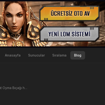
Anasayfa
Sunucular
Sıralama
Blog
Metin2 Yakut Oyma Bıçağı hangi haritada nerden düşer, Yakut Oyma Bıçağı hangi yaratıktan düşer ve dönüşümde kullanımı nasıldır. Detaylı bilgileri nedir?