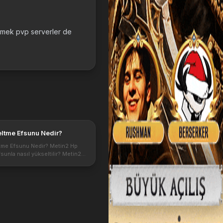
 emek pvp serverler de
ltme Efsunu Nedir?
tme Efsunu Nedir? Metin2 Hp
fsunla nasıl yükseltilir? Metin2
unu Ne İşe yaramaktadır. Etkileri
akkında bilgi Max HP Efsunu
etin2 online oyununun en öne...