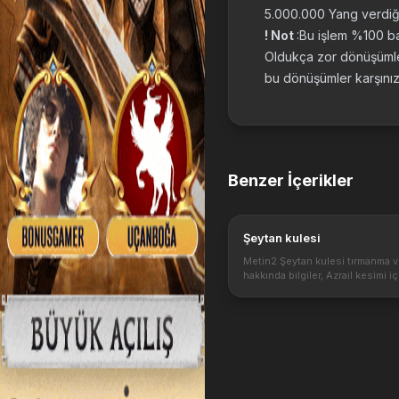
5.000.000 Yang verdiği
! Not
:Bu işlem %100 baş
Oldukça zor dönüşümler
bu dönüşümler karşınız
Benzer İçerikler
Şeytan kulesi
Metin2 Şeytan kulesi tırmanma v
hakkında bilgiler, Azrail kesimi i
kulesi çıkma rehberi, Kat kat şey
anlatımı. https://1.bp.blogspot.
nf1a6zDjct8/V4Tm_JKbUTI/AAA