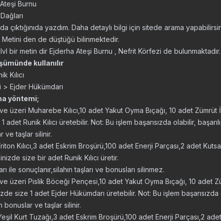
 Ateşi Burnu
 Dağları
ada çıktığınıda yazdım. Daha detaylı bilgi için sitede arama yapabilirsin
Metini den de düştüğü bilinmektedir.
lvl bir metin dir Ejderha Ateşi Burnu , Nefrit Körfezi de bulunmaktadır.
şümünde kullanılır
k Kılıcı
i > Ejder Hükümdarı
a yöntemi;
ve üzeri Muharebe Kılıcı,10 adet Yakut Oyma Bıçağı, 10 adet Zümrüt
 adet Runik Kılıcı üretebilir. Not: Bu işlem başarısızda olabilir, başarı
ve taşlar silinir.
riton Kılıcı,3 adet Eskrim Broşürü,100 adet Enerji Parçası,2 adet Kut
izde size bir adet Runik Kılıcı üretir.
 ile sonuçlanır,silahın taşları ve bonusları silinmez.
ve üzeri Pislik Böceği Pençesi,10 adet Yakut Oyma Bıçağı, 10 adet Z
de size 1 adet Ejder Hükümdarı üretebilir. Not: Bu işlem başarısızda ol
 bonuslar ve taşlar silinir.
eşil Kurt Tuzağı,3 adet Eskrim Broşürü,100 adet Enerji Parçası,2 ad