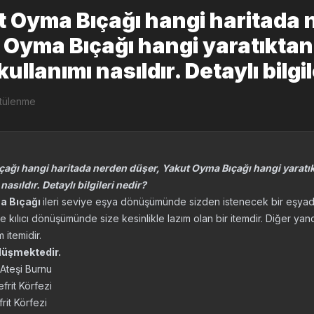
 Oyma Bıçağı hangi haritada 
 Oyma Bıçağı hangi yaratıktan
lanımı nasıldır. Detaylı bilgil
ntülenme
ağı hangi haritada nerden düşer, Yakut Oyma Bıçağı hangi yaratı
sıldır. Detaylı bilgileri nedir?
a Bıçağı
ileri seviye eşya dönüşümünde sizden istenecek bir eşyadı
 kılıcı dönüşümünde size kesinlikle lazım olan bir itemdir. Diğer yan
 itemidir.
düşmektedir.
 Ateşi Burnu
efrit Körfezi
frit Körfezi