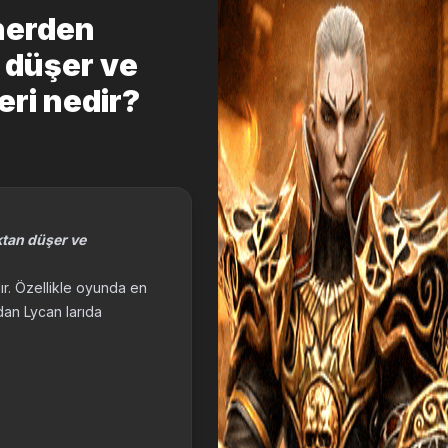
nerden
 düşer ve
eri nedir?
ktan düşer ve
r. Özellikle oyunda en
dan Lycan larıda