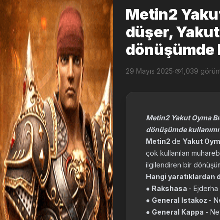
Metin2 Yakut
düşer, Yakut
dönüşümde kul
29 Mayıs 2025
·
1,039 görü
Metin2 Yakut Oyma Bıç
dönüşümde kullanımı na
Metin2
de
Yakut Oym
çok kullanılan muharebe
ilgilendiren bir dönüşüm
Hangi yaratıklardan 
●
Rakshasa
- Ejderha
●
General Istakoz
- N
●
General Kappa
- Ne