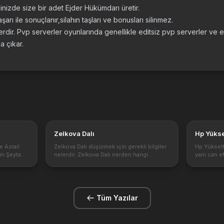
nizde size bir adet Ejder Hükümdarı üretir.
arı ile sonuçlanır,silahın taşları ve bonusları silinmez.
dir. Pvp serverler oyunlarında genellikle editsiz pvp serverler ve
a çıkar.
Zelkova Dalı
Hp Yükse
e Azrail
Zelkova Dalı düşürmek için gerekli bilgiler
Hp Yüksel
çin Şeytan
nelerdir. Zelkova Dalı nerden hangi
yani can e
tan kulesi
yaratıklardan düşer . Zelkova Dalı
Max HP Efs
com/-
düşürdükten sonra ne işe yaramaktadır.
ve önemi h
AAAAACS...
Zelkova Dalı nereden bulunur? Zelkova
Etkileri M
dalı biy...
Tüm Yazılar