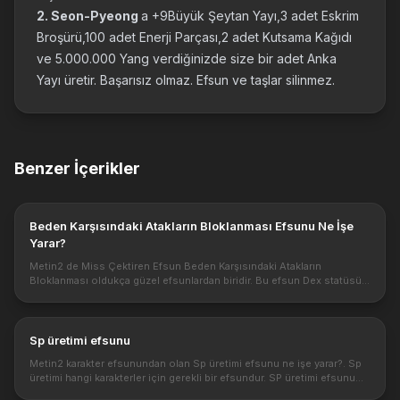
2. Seon-Pyeong
a +9Büyük Şeytan Yayı,3 adet Eskrim
Broşürü,100 adet Enerji Parçası,2 adet Kutsama Kağıdı
ve 5.000.000 Yang verdiğinizde size bir adet Anka
Yayı üretir. Başarısız olmaz. Efsun ve taşlar silinmez.
Benzer İçerikler
Beden Karşısındaki Atakların Bloklanması Efsunu Ne İşe
Yarar?
Metin2 de Miss Çektiren Efsun Beden Karşısındaki Atakların
Bloklanması oldukça güzel efsunlardan biridir. Bu efsun Dex statüsü
gibi atakların bazılarından kaçmanıza ve miss görünmesine yol açar.
https...
Sp üretimi efsunu
Metin2 karakter efsunundan olan Sp üretimi efsunu ne işe yarar?. Sp
üretimi hangi karakterler için gerekli bir efsundur. SP üretimi efsunu
karakterin sp üretimini hızlandırır. Bire bir savaşlarda oldu...