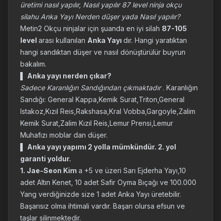
üretimi nasıl yapılır, Nasıl yapılır 87 level ninja okçu
silahu Anka Yayı Nerden düşer yada Nasıl yapılır?
Metin2 Okçu ninjalar için şuanda en iyi silah
87-105
level
arası kullanılan
Anka Yayı
dır. Hangi yaratıktan
hangi sandıktan düşer ve nasıl dönüştürülür buyrun
bakalım.
▌
Anka yayı nerden çıkar?
Sadece Karanlığın Sandığından çıkmaktadır
. Karanlığın
Sandığı: General Kappa,Kemik Surat,Triton,General
Istakoz,Kızıl Reis,Rakshasa,Kral Vobba,Gargoyle,Zalim
Kemik Surat,Zalim Kızıl Reis,Lemur Prensi,Lemur
Muhafızı moblar dan düşer.
▌
Anka yayı yapımı 2 yolla mümkündür. 2. yol
garanti yoldur.
1. Jae-Seon Kim
a +5 ve üzeri Sarı Ejderha Yayı,10
adet Altın Kenet, 10 adet Safir Oyma Bıçağı ve 100.000
Yang verdiğinizde size 1 adet Anka Yayı üretebilir.
Başarısız olma ihtimali vardır. Başarı olursa efsun ve
taşlar silinmektedir.