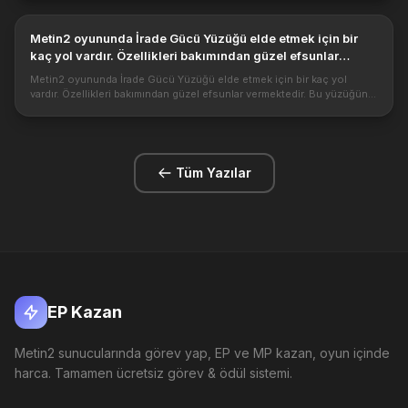
Metin2 oyununda İrade Gücü Yüzüğü elde etmek için bir
kaç yol vardır. Özellikleri bakımından güzel efsunlar
vermekted...
Metin2 oyununda İrade Gücü Yüzüğü elde etmek için bir kaç yol
vardır. Özellikleri bakımından güzel efsunlar vermektedir. Bu yüzüğün
özelliklerini almak diğer yandan sağlam bir karaktere sahip olmak ol...
Tüm Yazılar
EP Kazan
Metin2 sunucularında görev yap, EP ve MP kazan, oyun içinde
harca. Tamamen ücretsiz görev & ödül sistemi.