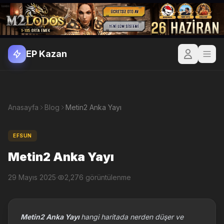
EP Kazan
Anasayfa
Blog
Metin2 Anka Yayı
EFSUN
Metin2 Anka Yayı
29 Mayıs 2025
·
2,276 görüntülenme
Metin2 Anka Yayı
hangi haritada nerden düşer ve