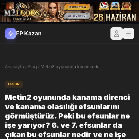
EP Kazan
Anasayfa
Blog
Metin2 oyununda kanama direnci ve kanama olasılığı efsunlarını görmüştürüz. Peki bu efsunlar ne işe yarıyor? 6. ve 7. efsunlar da çıkan bu efsunlar nedir ve ne işe yarar?
EFSUN
Metin2 oyununda kanama direnci
ve kanama olasılığı efsunlarını
görmüştürüz. Peki bu efsunlar ne
işe yarıyor? 6. ve 7. efsunlar da
çıkan bu efsunlar nedir ve ne işe