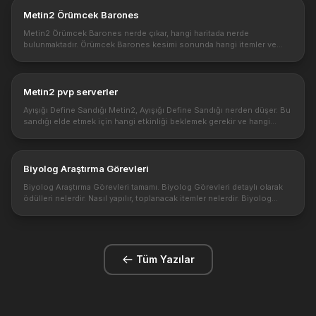
Metin2 Örümcek Barones
Metin2 Örümcek Barones nerde çıkar, hangi haritada nerde
bulunmaktadır. Örümcek Barones kesimi sonunda hangi itemler ve
eşyalar düşmektedir. Boss Kesimi ve Ödülleri hakkında oyun bilgileri.
https://4....
Metin2 pvp serverler
Ayışığı Define Sandığı Metin2, Ayışığı Define Sandığı nerden düşer. Bu
sandığı elde etmek için hangi etkinliği beklemek gerekir ve hangi
yaratıkları kesmek gerekir. Metin2 online oyunu bildiğiniz üzer...
Biyolog Araştırma Görevleri
Biyolog Araştırma Görevleri tamamı. Biyolog Görevleri detaylı olarak
ödülleri nelerdir. Nasıl yapılır, toplanacak itemler nelerdir. Biyolog
Görevleri Rehberi https://3.bp.blogspot.com/-KXLuTwESHMc/U7M...
Tüm Yazılar