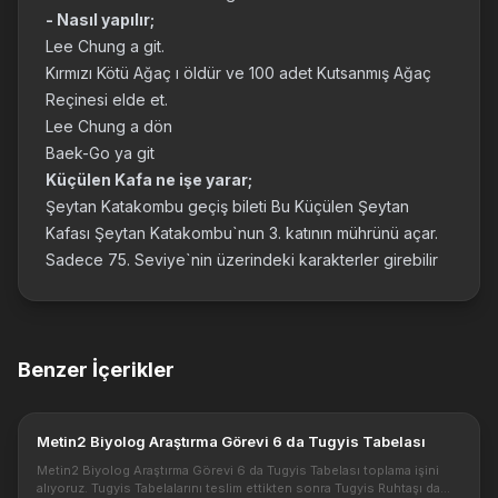
- Nasıl yapılır;
Lee Chung a git.
Kırmızı Kötü Ağaç ı öldür ve 100 adet Kutsanmış Ağaç
Reçinesi elde et.
Lee Chung a dön
Baek-Go ya git
Küçülen Kafa ne işe yarar;
Şeytan Katakombu geçiş bileti Bu Küçülen Şeytan
Kafası Şeytan Katakombu`nun 3. katının mührünü açar.
Sadece 75. Seviye`nin üzerindeki karakterler girebilir
Benzer İçerikler
Metin2 Biyolog Araştırma Görevi 6 da Tugyis Tabelası
Metin2 Biyolog Araştırma Görevi 6 da Tugyis Tabelası toplama işini
alıyoruz. Tugyis Tabelalarını teslim ettikten sonra Tugyis Ruhtaşı da