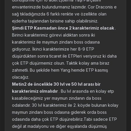
envanterinizde bulundurmanız lazımdır. Cor Draconis e
sağ tıkladığınızda 6 farklı renkte ve özellikte olan
ejderha taşlarından birisine sahip olabilirsiniz.
Şimdi ETP Kasmadan önce 2 karakterimiz olacak
.
Birinci karakterimiz görevi aldıktan sonra iki
karakterimiz ile maymun zindanı boss odasına
gidiyoruz. İkinci karakterimize her 8-9 ETP
düşürdükten sonra ticaret ile ETPleri veriyoruz ki daha
çok ETP düşürmemiz olsun. Taktik kolay ama biraz
zahmetli. Bu şekilde hem Yang hemde ETP kasmış
olacağız.
Metin2 de öncelikle 30 lvl ve 50 lvl arası bir
karakterimiz olmalıdır
. Bu lvl arasında en kolay etp
kasabileceğimiz yer maymun zindanın da boss
odalarıdır. 30 lvl karakterimiz ile 2. köyde bulunan kolay
maymun zindanı boss odasına giderek orda boss
odasında daha çok ETP düşürebiliriz.Tabi sadece ETP
değil at madalyonu ve diğer eşyalarıda düşürmüş