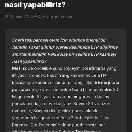
nasıl yapabiliriz?
29 Mayıs 2025
·
475 görüntülenme
Enerji taşı parçası oyun için oldukça önemli bir
itemdir. Fakat günlük olarak kasılmada ETP düşürme
sınırlanmaktadır. Peki kolay bir şekilde ETP kasmayı
nasıl yapabiliriz?
Metin2
de öncelikle şunu söyleyim bol miktarda yang
ihtiyacınız olacak. Fakat
Yang
kazanmak ve
ETP
kasmakta o kadar zor bir durum değil. Şimdi
Enerji taşı
parçası
ne işe yarar öncelikle bunu bir inceleyelim. 30
lvl görevi ile Simyacıdan alınan bir görev ile bu taş
parçalarını düşürmeye başlarız. Seviye 30 ve üzeri
oyuncular, Simyacı dan günlük görevi alarak
yapabilirler.Bir günde en fazla 3 defa Ejderha Taşı
Parçasını Cor Draconis'e dönüştürebilirsiniz, her
dönüştürme için 10 adet Ejderha Taşı Parçasını