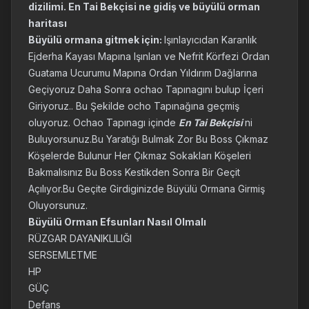
dizilimi. En Tai Bekçisi ne gidiş ve büyülü orman
haritası
Büyülü ormana gitmek için:
Işınlayıcıdan Karanlık
Ejderha Kayası Mapına Işınlan ve Nefrit Körfezi Ordan
Guatama Ucurumu Mapına Ordan Yıldırım Dağlarına
Geçiyoruz Daha Sonra ochao Tapınagını bulup İçeri
Giriyoruz.. Bu Şekilde ocho Tapınağına geçmiş
oluyoruz. Ochao Tapınagı içinde
En Tai Bekçisi
ni
Buluyorsunuz.Bu Yaratığı Bulmak Zor Bu Boss Çıkmaz
Köşelerde Bulunur Her Çıkmaz Sokakları Köşeleri
Bakmalısınız Bu Boss Kestikden Sonra Bir Geçit
Açılıyor.Bu Geçite Girdiginizde Büyülü Ormana Girmiş
Oluyorsunuz.
Büyülü Orman Efsunları Nasıl Olmalı
RÜZGAR DAYANIKLILIĞI
SERSEMLETME
HP
GÜÇ
Defans