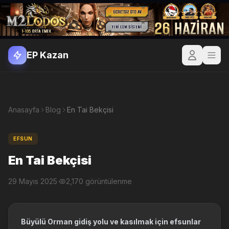
EP Kazan
Anasayfa
Blog
En Tai Bekçisi
EFSUN
En Tai Bekçisi
29 Mayıs 2025
·
2,170 görüntülenme
Büyülü Orman gidiş yolu ve kasılmak için efsunlar