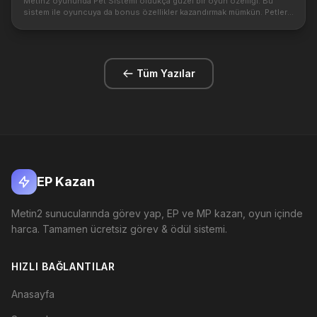
Metin2 oyununda Pet Sistemi oldukça güzel bir oyun özelliği. Bu
sistem ile oyuncuya da bonus özellikler kazandırmak mümkün. Petleri
geliştirdikçe oyuncuya verilen özellikler de artmaktadır. Şimdi deta...
Tüm Yazılar
EP Kazan
Metin2 sunucularında görev yap, EP ve MP kazan, oyun içinde
harca. Tamamen ücretsiz görev & ödül sistemi.
HIZLI BAĞLANTILAR
Anasayfa