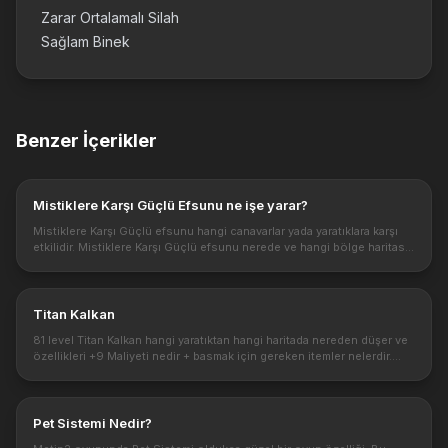
Zarar Ortalamalı Silah
Sağlam Binek
Benzer İçerikler
Mistiklere Karşı Güçlü Efsunu ne işe yarar?
Mistiklere Karşı Güçlü efsunu hangi canavarlar yada yaratıklara karşı
etkilidir. Mistiklere Karşı Güçlü efsunu nerede ve hangi bölge haritası
için kullanmak doğru olur? Mistiklere Karşı Güçlü efsunu i...
Titan Kalkan
81 level Titan Kalkan hangi yaratıktan hangi haritada nereden düşer ve
özellikleri +9 Maliyeti nedir + basmak için gereken itemler nelerdir.
Titan Kalkan rehberi Kullanabilen Sınıflar : Ninja, Savaşçı...
Pet Sistemi Nedir?