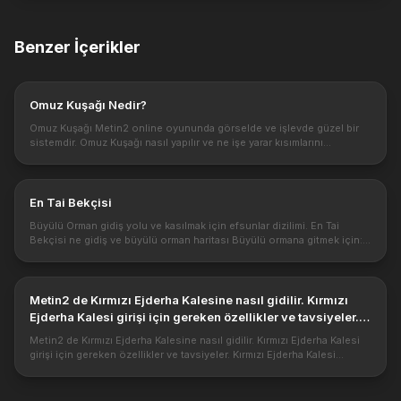
Benzer İçerikler
Omuz Kuşağı Nedir?
Omuz Kuşağı Metin2 online oyununda görselde ve işlevde güzel bir
sistemdir. Omuz Kuşağı nasıl yapılır ve ne işe yarar kısımlarını
inceleyeceğiz. Bize verdiği bonus bakımından önemi hakkında
bilgilere ...
En Tai Bekçisi
Büyülü Orman gidiş yolu ve kasılmak için efsunlar dizilimi. En Tai
Bekçisi ne gidiş ve büyülü orman haritası Büyülü ormana gitmek için:
Işınlayıcıdan Karanlık Ejderha Kayası Mapına Işınlan ve Nefrit K...
Metin2 de Kırmızı Ejderha Kalesine nasıl gidilir. Kırmızı
Ejderha Kalesi girişi için gereken özellikler ve tavsiyeler.
Kırmızı Ejderha Kalesi tırmanış ve Razadör kesimi
Metin2 de Kırmızı Ejderha Kalesine nasıl gidilir. Kırmızı Ejderha Kalesi
girişi için gereken özellikler ve tavsiyeler. Kırmızı Ejderha Kalesi
tırmanış ve Razadör kesimi https://1.bp.blogspot.com/-chYI...