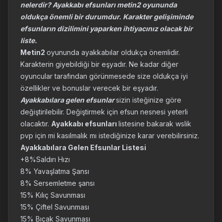
nelerdir? Ayakkabı efsunları metin2 oyununda
oldukça önemli bir durumdur. Karakter gelişiminde
efsunların dizilimini yaparken ihtiyacınız olacak bir
liste.
Metin2
oyununda ayakkabılar oldukça önemlidir.
Karakterin giyebildiği bir eşyadır. Ne kadar diğer
oyuncular tarafından görünmesede size oldukça iyi
özellikler ve bonuslar verecek bir eşyadır.
Ayakkabılara gelen efsunlar
sizin isteğinize göre
değiştirilebilir. Değiştirmek için efsun nesnesi yeterli
olacaktır.
Ayakkabı efsunları
listesine bakarak wslik
pvp için mi kasılmalık mı istediğinize karar verebilirsiniz.
Ayakkabılara Gelen Efsunlar Listesi
+8%Saldırı Hızı
8% Yavaşlatma Şansı
8% Sersemletme şansı
15% Kılıç Savunması
15% Çiftel Savunması
15% Bıçak Savunması