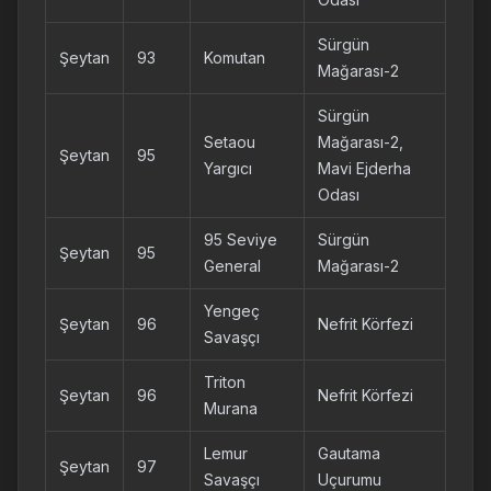
Sürgün
Şeytan
93
Komutan
Mağarası-2
Sürgün
Setaou
Mağarası-2,
Şeytan
95
Yargıcı
Mavi Ejderha
Odası
95 Seviye
Sürgün
Şeytan
95
General
Mağarası-2
Yengeç
Şeytan
96
Nefrit Körfezi
Savaşçı
Triton
Şeytan
96
Nefrit Körfezi
Murana
Lemur
Gautama
Şeytan
97
Savaşçı
Uçurumu