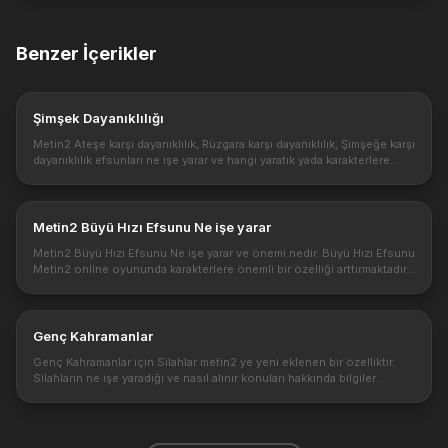
Benzer İçerikler
Şimşek Dayanıklılığı
Metin2 Ateşe karşı dayanıklılık, Rüzgara karşı dayanıklılık, Şimşeğe karşı
dayanıklılık efsunları ne işe yarar ve hangi yaratık yada karakterlere
karşı etkilidir. Metin2 de bu efsunlar işe yarıyor mu?...
Metin2 Büyü Hızı Efsunu Ne işe yarar
Metin2 Büyü Hızı Efsunu Ne işe yarar ve önemi nedir. Büyü Hızı Efsunu
Metin2 online oyununda karakterlere önemli bir özelliği arttırmaktadır.
Metin2 online ve pvp oyununda Büyü Hızı Efsunu skilleriniz...
Genç Kahramanlar
Genç Kahramanlar için Silahlar metin2 ye yeni eklenen bir özelliktir.
Silahların ne işe yaradığı ve nasıl alınır konuları hakkında bilgiler
vereceğiz. Bu silahlar ile karakterinize bonus saldırı değer...