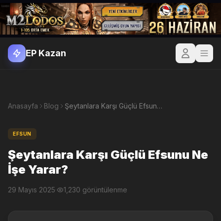
EP Kazan
Anasayfa
Blog
Şeytanlara Karşı Güçlü Efsunu Ne İşe Yarar?
EFSUN
Şeytanlara Karşı Güçlü Efsunu Ne
İşe Yarar?
29 Mayıs 2025
·
1,230 görüntülenme