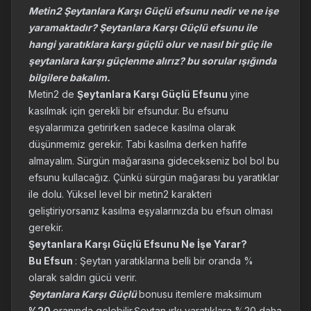
Metin2 Şeytanlara Karşı Güçlü efsunu nedir ve ne işe
yaramaktadır? Şeytanlara Karşı Güçlü efsunu ile
hangi yaratıklara karşı güçlü olur ve nasıl bir güç ile
şeytanlara karşı güçlenme alırız? bu sorular ışığında
bilgilere bakalım.
Metin2 de
Şeytanlara Karşı Güçlü Efsunu
yine
kasılmak için gerekli bir efsundur. Bu efsunu
eşyalarımıza getirirken sadece kasılma olarak
düşünmemiz gerekir. Tabi kasılma derken hafife
almayalım. Sürgün mağarasına gidecekseniz bol bol bu
efsunu kullacağız. Çünkü sürgün mağarası bu yaratıklar
ile dolu. Yüksel level bir metin2 karakteri
geliştiriyorsanız kasılma eşyalarınızda bu efsun olması
gerekir.
Şeytanlara Karşı Güçlü Efsunu Ne İşe Yarar?
Bu Efsun
: Şeytan yaratıklarına belli bir oranda %
olarak saldırı gücü verir.
Şeytanlara Karşı Güçlü
bonusu itemlere maksimum
%20
oranında gelebilir.Şeytan ırkı yaratıklara %20 daha