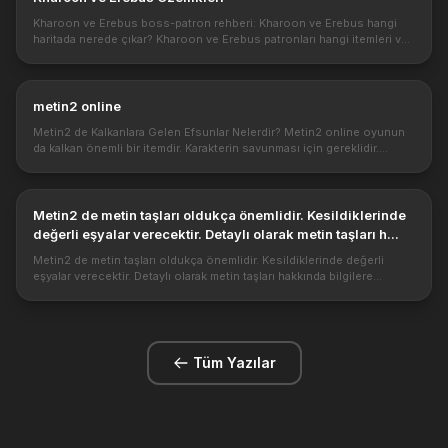
Kharoon ve Erebus boss-patron rehberi: Kharoon ve Erebus hangi
haritada nerede çıkar? Kharoon ve Erebus patronları hangi itemleri ve
eşyaları düşürür? Yanında ki yaratıklar ve düşürdükleri. Bu bosslar...
metin2 online
Metin2 de Kalkanlara Gelen Efsunlar Nelerdir? Metin2 online oyunun
da kalkan önemli bir itemdir. Karakterin savunması için gereklidir.
Kalkana hangi efsunlar gelir bu konuyu iyi bilmek gerekir. Kalkan...
Metin2 de metin taşları oldukça önemlidir. Kesildiklerinde
değerli eşyalar verecektir. Detaylı olarak metin taşları h...
Metin2 de metin taşları oldukça önemlidir. Kesildiklerinde değerli
eşyalar verecektir. Detaylı olarak metin taşları hakkında bilgilere
bakalım. Metinlerden neler düşebilir. Metin kesildiğinde içinden ...
Tüm Yazılar