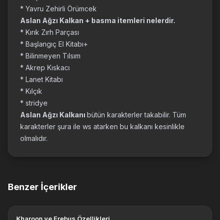
* Yavru Zehirli Örümcek
Aslan Ağzı Kalkan + basma itemleri nelerdir.
* Kırık Zırh Parçası
* Başlangıç El Kitabı+
* Bilinmeyen Tılsım
* Akrep Kıskacı
* Lanet Kitabı
* Kılçık
* stridye
Aslan Ağzı Kalkanı
bütün karakterler takabilir. Tüm
karakterler şura ile ws atarken bu kalkanı kesinlikle
olmalıdır.
Benzer İçerikler
Kharoon ve Erebus Özellikleri