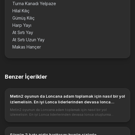
Turna Kanadı Yelpaze
Hilal Kılıç
Gümüş Kılıç
Harp Yayı
At Sırtı Yay
At Sırtı Uzun Yay
Makas Hançer
Benzer İçerikler
Metin2 oyunun da Loncana adam toplamak için nasıl bir yol
izlemelisin. En iyi Lonca liderlerinden devasa lonca
oluşturma yöntemleri nelerdir?
Metin2 oyunun da Loncana adam toplamak için nasıl bir yol
izlemelisin. En iyi Lonca liderlerinden devasa lonca oluşturma
yöntemleri nelerdir? Metin2 oyunu bildiğiniz gibi daha çok arkadaş
oyunudur . B...
Sürgün 2.kata gidiş haritasını bugün sizlerle