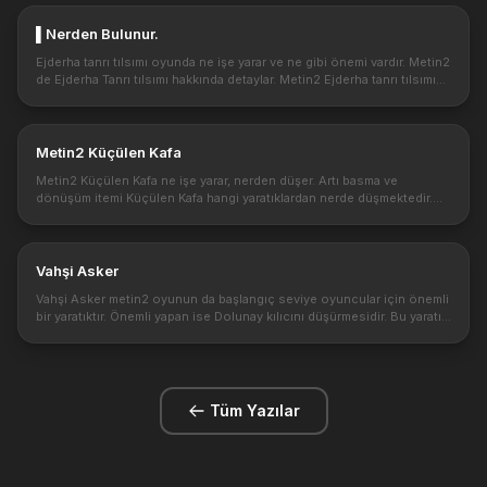
▌Nerden Bulunur.
Ejderha tanrı tılsımı oyunda ne işe yarar ve ne gibi önemi vardır. Metin2
de Ejderha Tanrı tılsımı hakkında detaylar. Metin2 Ejderha tanrı tılsımı
özellik ve görevi hakkında bilgi. Kısaca: Sürgün mağa...
Metin2 Küçülen Kafa
Metin2 Küçülen Kafa ne işe yarar, nerden düşer. Artı basma ve
dönüşüm itemi Küçülen Kafa hangi yaratıklardan nerde düşmektedir.
Metin2 oyununda Küçülen Kafa nesnesini görmüş olabilirsiniz. Bu
size ile...
Vahşi Asker
Vahşi Asker metin2 oyunun da başlangıç seviye oyuncular için önemli
bir yaratıktır. Önemli yapan ise Dolunay kılıcını düşürmesidir. Bu yaratık
35 lvl olup 2. köyde ve vadide çıkmaktadır. Diğer yandan ...
Tüm Yazılar