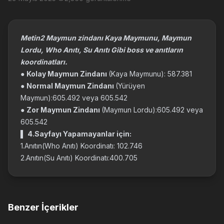
Metin2 Maymun zindanı Kaya Maymunu, Maymun
Lordu, Who Anıtı, Su Anıtı Gibi boss ve anıtların
koordinatları.
●
Kolay Maymun Zindanı
(Kaya Maymunu): 587.381
●
Normal Maymun Zindanı
(Yürüyen
Maymun):605.492 veya 605.542
●
Zor Maymun Zindanı
(Maymun Lordu):605.492 veya
605.542
▌
4.Sayfayı Yapamayanlar için:
1.Anıtın(Who Anıtı) Koordinatı: 102.746
2.Anıtın(Su Anıtı) Koordinatı:400.705
Benzer İçerikler