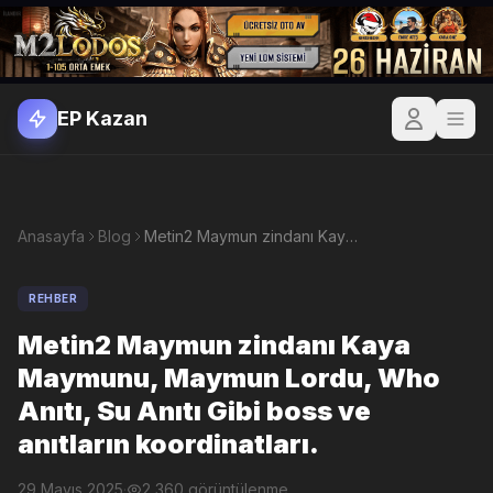
EP Kazan
Anasayfa
Blog
Metin2 Maymun zindanı Kaya Maymunu, Maymun Lordu, Who Anıtı, Su Anıtı Gibi boss ve anıtların koordinatları.
REHBER
Metin2 Maymun zindanı Kaya
Maymunu, Maymun Lordu, Who
Anıtı, Su Anıtı Gibi boss ve
anıtların koordinatları.
29 Mayıs 2025
·
2,360 görüntülenme