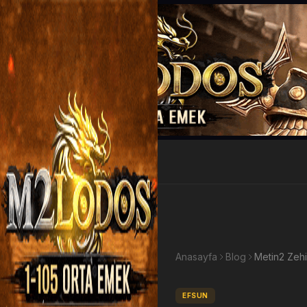
EP Kazan
Anasayfa
Blog
Metin2 Zehir
EFSUN