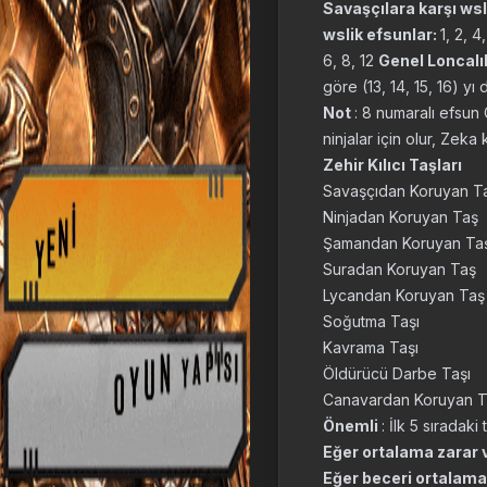
Savaşçılara karşı wsl
wslik efsunlar:
1, 2, 4
6, 8, 12
Genel Loncalı
göre (13, 14, 15, 16) yı 
Not
: 8 numaralı efsun 
ninjalar için olur, Zeka 
Zehir Kılıcı Taşları
Savaşçıdan Koruyan T
Ninjadan Koruyan Taş
Şamandan Koruyan Ta
Suradan Koruyan Taş
Lycandan Koruyan Taş
Soğutma Taşı
Kavrama Taşı
Öldürücü Darbe Taşı
Canavardan Koruyan T
Önemli
: İlk 5 sıradaki
Eğer ortalama zarar
Eğer beceri ortalama