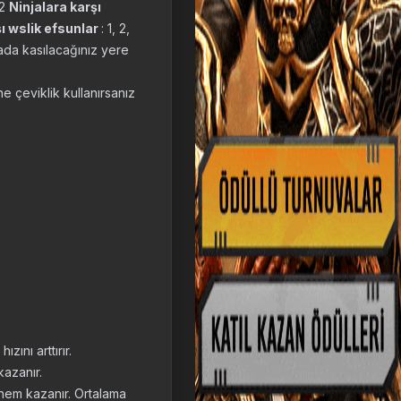
12
Ninjalara karşı
ı wslik efsunlar
: 1, 2,
 yada kasılacağınız yere
ne çeviklik kullanırsanız
zını arttırır.
azanır.
önem kazanır. Ortalama