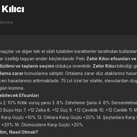
Kılıcı
ülenme
aşçılar ve diğer tek el silah tutabilen karakterler tarafından kullanılan bi
r özelliği taşıyan ender kılıçlardandır. Peki
Zehir Kılıcı efsunları ve
 dizilimi ve taşların seçimi
oldukça önemlidir.
Zehir Kılıcı
bilindiği g
alama zarar
bonuslarına sahiptir. Ortalama zarar düz ataklarınız hasar 
ri hasarlarınızı arttırmaktadır. 75 Lvl özel bir silahtır, steoulardan düşt
ları kısmına..
lebilecek Efsunları
nsı 2. 10% Kritik vuruş şansı 3. 8% Zehirleme Şansı 4. 8% Sersemletm
Büyü Hızı 7. +12 Zeka 8. +12 Güç 9. +12 Çeviklik 10. +12 Canlılık 11. M
a Karşı Güçlü +10% 13. Orklara Karşı Güçlü +20% 14. Şeytanlara Karşı
ü +20% 16. Ölümsüzlere Karşı Güçlü +20%
ilim, Nasıl Olmalı?