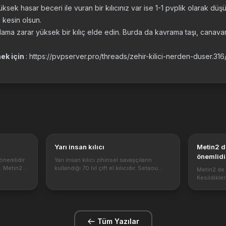
ksek hasar beceri ile vuran bir kılıcınız var ise 1-1 pvplik olarak dü
 kesin olsun.
lama zarar yüksek bir kılıç elde edin. Burda da kavrama taşı, canav
mek için
: https://pvpserver.pro/threads/zehir-kilici-nerden-duser.316
Yarı insan kılıcı
Metin2 de metin taşları oldukça
önemlidir
önemlidir.
Yarı insan kılıcı zihinsel savaşçıların
eşyalar v
z. Metin2
kullandığı 70 lvl çift el kılıcıdır. Setaou
Metin2 de 
metin taşl
 Taşlarının
Lideri, Bin Savaşçı, Lusifer Sandığı, Azrail
Kesildikler
rı hangi
Sandığı gibi yerlerden düşebilmektedir
Detaylı ola
peki Yarı insan kılıcı efsunları...
bilgilere 
düşebilir. 
Tüm Yazılar