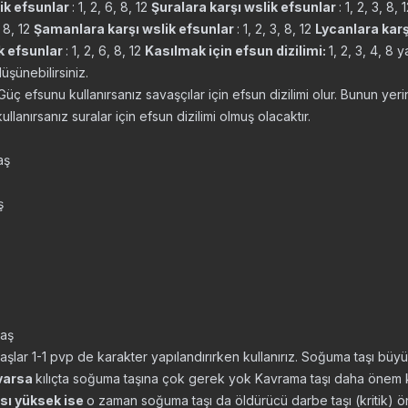
ik efsunlar
: 1, 2, 6, 8, 12
Şuralara karşı wslik efsunlar
: 1, 2, 3, 8, 
, 8, 12
Şamanlara karşı wslik efsunlar
: 1, 2, 3, 8, 12
Lycanlara karş
k efsunlar
: 1, 2, 6, 8, 12
Kasılmak için efsun dizilimi:
1, 2, 3, 4, 8
düşünebilirsiniz.
Güç efsunu kullanırsanız savaşçılar için efsun dizilimi olur. Bunun yeri
kullanırsanız suralar için efsun dizilimi olmuş olacaktır.
aş
ş
aş
 taşlar 1-1 pvp de karakter yapılandırırken kullanırız. Soğuma taşı büyü hı
 varsa
kılıçta soğuma taşına çok gerek yok Kavrama taşı daha önem k
sı yüksek ise
o zaman soğuma taşı da öldürücü darbe taşı (kritik) 