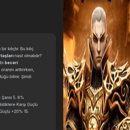
r kılıçtır. Bu kılıç
 taşları
nasıl olmalıdır?
ibi
beceri
oranını arttırırken,
üğü bilinir. Şimdi
e Şansı 5. 8%
istiklere Karşı Güçlü
 Güçlü +20% 15.