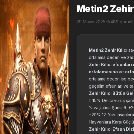
Metin2 Zehir 
29 Mayıs 2025
·
489 görünt
Metin2 Zehir Kılıcı
sav
ortalama beceri ve zara
Zehir Kılıcı efsunları
ortalamasına
ve
ort
ortalama beceri ise bece
geçelim efsunları ve taş
Zehir Kılıcı Bütün Ge
1. 10% Delici vuruş şa
Yavaşlatma Şansı 6. +20 
+20% 12. Yarı İnsanlar
Hayvanlara Karşı Güçl
Zehir Kılıcı Efsun Diz