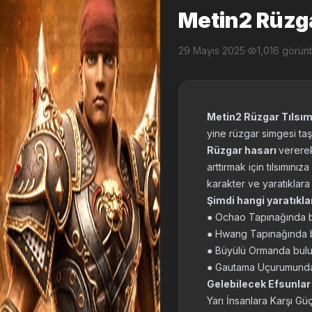
Metin2 Rüzga
29 Mayıs 2025
·
1,016 görün
Metin2 Rüzgar Tılsı
yine rüzgar simgesi taşı
Rüzgar hasarı
vererek
arttırmak için tılsımınız
karakter ve yaratıklara d
Şimdi hangi yaratıkla
● Ochao Tapınağında b
● Hwang Tapınağında bu
● Büyülü Ormanda bulu
● Gautama Uçurumunda b
Gelebilecek Efsunlar
Yarı İnsanlara Karşı G