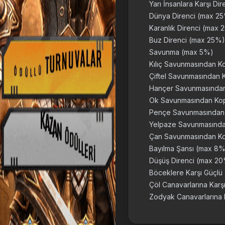
Yarı İnsanlara Karşı D
Dünya Direnci (max 2
Karanlık Direnci (max 
Buz Direnci (max 25%)
Savunma (max 5%)
Kılıç Savunmasından 
Çiftel Savunmasından
Hançer Savunmasında
Ok Savunmasından Ko
Pençe Savunmasından
Yelpaze Savunmasınd
Çan Savunmasından K
Bayılma Şansı (max 8%
Düşüş Direnci (max 2
Böceklere Karşı Güçl
Çöl Canavarlarına Kar
Zodyak Canavarlarına