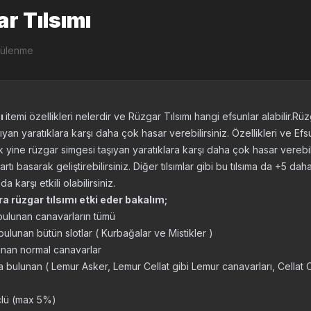
r Tılsımı
tülenme
mı
itemi özellikleri nelerdir ve Rüzgar Tılsımı hangi efsunlar alabilir.R
yan yaratıklara karşı daha çok hasar verebilirsiniz. Özellikleri ve Efsu
 yine rüzgar simgesi taşıyan yaratıklara karşı daha çok hasar verebili
a artı basarak geliştirebilirsiniz. Diğer tılsımlar gibi bu tılsıma da +5 d
a karşı etkili olabilirsiniz.
ra rüzgar tılsımı etki eder bakalım;
ulunan canavarların tümü
lunan bütün slotlar ( Kurbağalar ve Mistikler )
nan normal canavarlar
ulunan ( Lemur Asker, Lemur Cellat gibi Lemur canavarları, Cellat 
üçlü (max 5%)