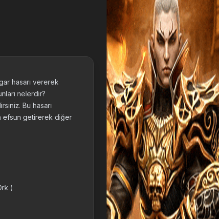
üzgar hasarı vererek
nları nelerdir?
rsiniz. Bu hasarı
aha efsun getirerek diğer
Ork )