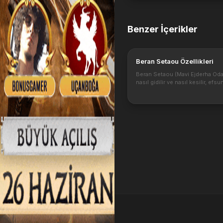
Benzer İçerikler
Beran Setaou Özellikleri
Beran Setaou (Mavi Ejderha Oda
nasıl gidilir ve nasıl kesilir, efsu
97 level Beran Setaou hangi har
nerede çıkar? Beran Setaou Sa
ne çıkar? Beran Setaou patronu h