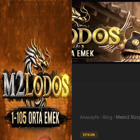
EP Kazan
Anasayfa
Blog
Metin2 Rüzg
EFSUN