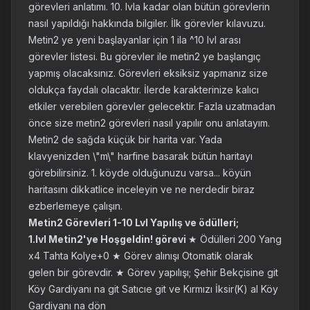
görevleri anlatımı. 10. lvla kadar olan bütün görevlerin
nasıl yapıldığı hakkında bilgiler. İlk görevler kılavuzu.
Metin2 ye yeni başlayanlar için 1 ila ^10 lvl arası
görevler listesi. Bu görevler ile metin2 ye başlangıç
yapmış olacaksınız. Görevleri eksiksiz yapmanız size
oldukça faydalı olacaktır. İlerde karakterinize kalıcı
etkiler verebilen görevler gelecektir. Fazla uzatmadan
önce size metin2 görevleri nasıl yapılır onu anlatayım.
Metin2 de sağda küçük bir harita var. Yada
klavyenizden \"m\" harfine basarak bütün haritayı
görebilirsiniz. 1. köyde olduğunuzu varsa... köyün
haritasını dikkatlice inceleyin ve ne nerdedir biraz
ezberlemeye çalışın.
Metin2 Görevleri 1-10 Lvl Yapılış ve ödülleri;
1.lvl Metin2'ye Hoşgeldin! görevi
★ Ödülleri 200 Yang
x4 Tahta Kolye+0 ★ Görev alınışı Otomatik olarak
gelen bir görevdir. ★ Görev yapılışı; Şehir Bekçisine git
Köy Gardiyanı na git Satıcıe git ve Kırmızı İksir(K) al Köy
Gardiyanı na dön