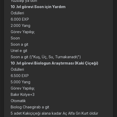
Yüzbaşı ya dön
10 .lvl görevi Soon için Yardım
Ödülleri
6.000 EXP
2.000 Yang
Görev Yapılışı;
Soon
Soon a git
Uriel e git
Soon a git (\"Kuş, Üç, Su, Turnakanadı\")
10 .lvl görevi Biologun Araştırması (Kaki Çiçeği)
Ödülleri
6.500 EXP
5.000 Yang
Görev Yapılışı;
Bakır Kolye+3
Otomatik
Biolog Chaegirab a git
5 adet Kakiçiçeği alana kadar Aç Alfa Gri Kurt öldür