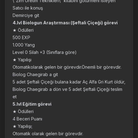
\"Zırh Üretim Teknikleri\" kitabını götürmeni isteyen
Satıcı ile konuş
Demirciye git
4.lvl Biologun Araştırması (Şeftali Çiçeği) görevi
★ Ödülleri
500 EXP
1.000 Yang
Level 0 Silah +3 (Sınıflara göre)
★ Yapılışı
Otomatikolarak gelen bir görevdir.Önemli bir görevdir.
Biolog Chaegirab a git
5 adet Şeftali Çiçeği bulana kadar Aç Alfa Gri Kurt öldür,
Biolog Chaegirab a dön ve 5 adet Şeftali Çiçeği teslim
et
5.lvl Eğitim görevi
★ Ödülleri
4 Beceri Puanı
★ Yapılışı;
Otomatik olarak gelen bir görevdir.