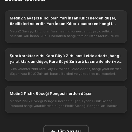
Metin2 Savaşçı kılıcı olan Yarı İnsan Kılıcı nerden düşer,
özellikleri nelerdir. Yarı İnsan Kılıcı + basarken hangi i...
Metin2 Savaşçı kılıcı olan Yarı İnsan Kılıcı nerden düşer, özellikleri
nelerdir. Yarı İnsan Kılıcı + basarken hangi itemleri ister. Metin2 70 lvl
özel silahlardandır. Yarı İnsan Kılıcı çift el savaşcı...
Şura karakter zırhı Kara Büyü Zırhı nasıl elde ederiz, hangi
yaratıklardan düşer, Kara Büyü Zırh artı basma itemleri ve
yükseltme malzemeleri.
Şura karakter zırhı Kara Büyü Zırhı nasıl elde ederiz, hangi yaratıklardan
düşer, Kara Büyü Zırh artı basma itemleri ve yükseltme malzemeleri.
https://2.bp.blogspot.com/-wvEhxGlgRCA/UuPmFqNqH7I/AAAAAA...
Metin2 Pislik Böceği Pençesi nerden düşer
Metin2 Pislik Böceği Pençesi nerden düşer , Lycan Pislik Böceği
Pençesi hangi yaratıklardan düşer. Pislik Böceği Pençesi artı basma
item ve malzemeleri. https://4.bp.blogspot.com/-
jSZenVruJD8/V5puUYoC...
Tüm Yazılar