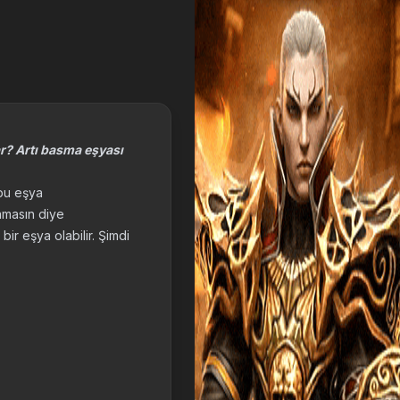
r? Artı basma eşyası
 bu eşya
amasın diye
ir eşya olabilir. Şimdi