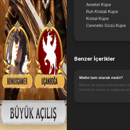
Ametist Küpe
Ruh Kristali Küpe
Kristal Küpe
Cennetin Gözü Küpe
Benzer İçerikler
Metin tam olarak nedir?
Metin2 de düşen metinlerden nel
metinlerin önemi ve hakkında bilg
Metin kesme işi ve karakteriniz i
faydaları nelerdir.
https://3.bp.blogspot.com/-
FpAzf2b5PLg/VjptFagazII/AAAAA