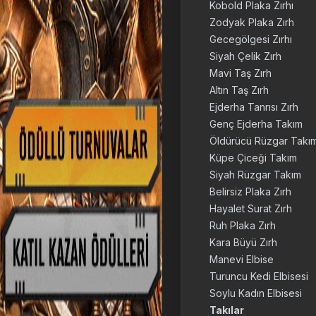
Kobold Plaka Zırhı
Zodyak Plaka Zırh
Gecegölgesi Zırhı
Siyah Çelik Zırh
Mavi Taş Zırh
Altın Taş Zırh
Ejderha Tanrısı Zırh
Genç Ejderha Takım
Öldürücü Rüzgar Takım
Küpe Çiceği Takım
Siyah Rüzgar Takım
Belirsiz Plaka Zırh
Hayalet Surat Zırh
Ruh Plaka Zırh
Kara Büyü Zırh
Manevi Elbise
Turuncu Kedi Elbisesi
Soylu Kadın Elbisesi
Takılar