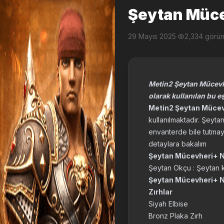
Şeytan Müce
29 Mayıs 2025
·
2,334 görü
Metin2 Şeytan Mücevhe
olarak kullanılan bu e
Metin2 Şeytan Müce
kullanılmaktadır. Şeyt
envanterde bile tutmayı
detaylara bakalım
Şeytan Mücevheri+ 
Şeytan Okçu : Şeytan k
Şeytan Mücevheri+ Ne
Zırhlar
Siyah Elbise
Bronz Plaka Zırh