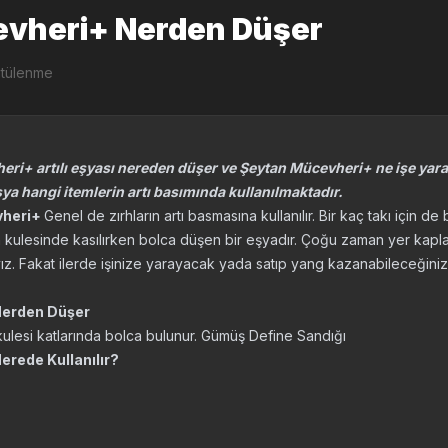
vheri+ Nerden Düşer
ntülenme
ri+ artılı eşyası nereden düşer ve Şeytan Mücevheri+ ne işe yara
şya hangi itemlerin artı basımında kullanılmaktadır.
vheri+
Genel de zırhların artı basmasına kullanılır. Bir kaç takı için de
an kulesinde kasılırken bolca düşen bir eşyadır. Çoğu zaman yer kapl
z. Fakat ilerde işinize yarayacak yada satıp yang kazanabileceğiniz b
Nerden Düşer
ulesi katlarında bolca bulunur. Gümüş Define Sandığı
rede Kullanılır?