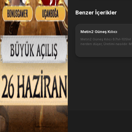
Benzer İçerikler
Metin2 Güneş Kılıcı
Metin2 Güneş Kılıcı 87lvl-105lvl
nerden düşer, Üretimi nasıldır. 
Güneş kılıcı çift el bir silahtır. Ya
kılıcının dönüşümlü halidir.
https://4.bp.blogspot.com/-
Wlj09OPXGns/U7km...
EP Kazan