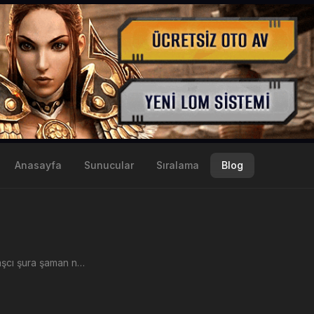
Anasayfa
Sunucular
Sıralama
Blog
Metin2 savaşcı şura şaman ninja ve lycan gibi karakterler biyolog görevlerinde kalıcı etki alırken hangi özellikleri seçmesi kendi menfaatine olmaktadır.