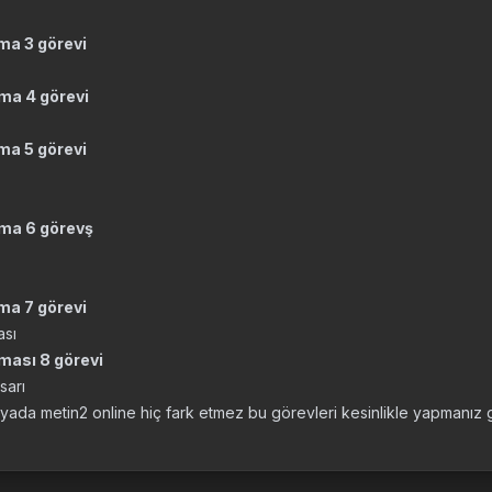
rma 3 görevi
rma 4 görevi
rma 5 görevi
rma 6 görevş
rma 7 görevi
ası
rması 8 görevi
sarı
yada metin2 online hiç fark etmez bu görevleri kesinlikle yapmanız