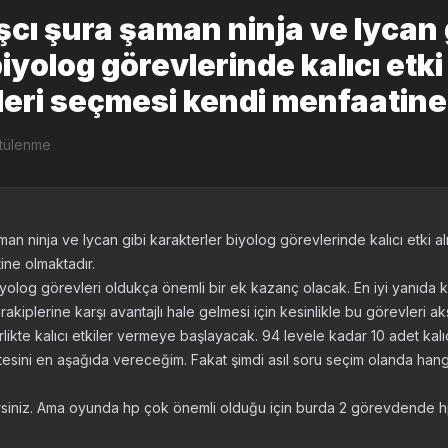
cı şura şaman ninja ve lycan 
iyolog görevlerinde kalıcı etki
kleri seçmesi kendi menfaatine
ntülenme
an ninja ve lycan gibi karakterler biyolog görevlerinde kalıcı etki alı
ne olmaktadır.
olog görevleri oldukça önemli bir ek kazanç olacak. En iyi yanıda ka
rakiplerine karşı avantajlı hale gelmesi için kesinlikle bu görevleri 
birlikte kalıcı etkiler vermeye başlayacak. 94 levele kadar 10 adet kal
istesini en aşağıda vereceğim. Fakat şimdi asıl soru seçim olanda han
lirsiniz. Ama oyunda hp çok önemli olduğu için burda 2 görevdende h