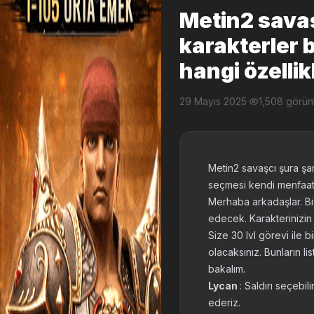
Metin2 savaş
karakterler b
hangi özelli
29 Mayıs 2025
·
1,508 görü
Metin2 savaşcı şura şam
seçmesi kendi menfaati
Merhaba arkadaşlar. Biy
edecek. Karakterinizin 
Size 30 lvl görevi ile 
olacaksınız. Bunların l
bakalım.
Lycan
: Saldırı seçebi
ederiz.