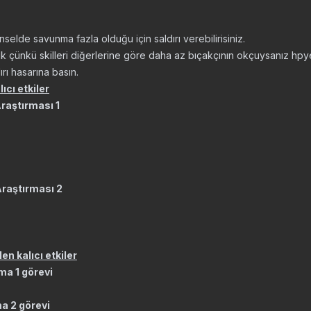
inselde savunma fazla olduğu için saldırı verebilirisiniz.
ışık çünkü skilleri diğerlerine göre daha az bıçakçının okçuysanız hpy
rı hasarına basın.
ıcı etkiler
raştırması 1
raştırması 2
en kalıcı etkiler
rma 1 görevi
ma 2 görevi