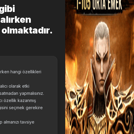
gibi
 alırken
 olmaktadır.
rken hangi özellikleri
lıcı olarak etki
aksatmadan yapmalısınız.
ıcı özellik kazanmış
gisini seçmek gerekire
p almanızı tavsiye