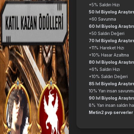
+5% Saldırı Hızı
50 lvl Biyolog Araştı
+60 Savunma
60 lvl Biyolog Araştı
+50 Saldırı Değeri
70 lvl Biyolog Araştı
+11% Hareket Hızı
+10% Hasar Azaltma
80 lvl Biyolog Araştı
+6% Saldırı Hızı
+10% Saldırı Değeri
85 lvl Biyolog Araştı
10% Yarı insan savunm
90 lvl Biyolog Araştı
8% Yarı insan saldırı ha
Metin2 pvp serverler