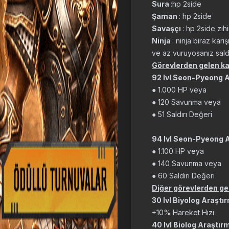
Sura
:hp 2side
Şaman
: hp 2side
Savaşçı
: hp 2side zih
Ninja
: ninja biraz kar
ve az vuruyosanız saldı
Görevlerden gelen kal
92 lvl Seon-Pyeong A
● 1.000 HP veya
● 120 Savunma veya
● 51 Saldırı Değeri
94 lvl Seon-Pyeong A
● 1.100 HP veya
● 140 Savunma veya
● 60 Saldırı Değeri
Diğer görevlerden gel
30 lvl Biyolog Araştı
+10% Hareket Hızı
40 lvl Biolog Araştır