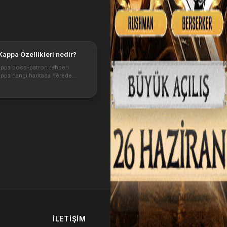
Kappa Özellikleri nedir?
appa boss-patron rehberi:
ppa hangi haritada nerede
eral Kappa patronu hangi
 eşyaları düşürür? Yanında ki
ve düşürdükleri. Bu bossları
n n...
İLETIŞIM