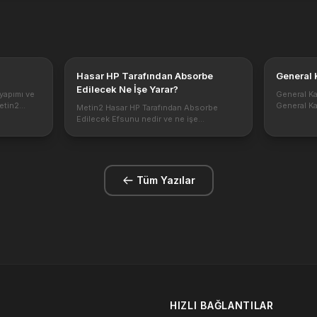
Hasar HP Tarafından Absorbe
General 
Edilecek Ne İşe Yarar?
 yapımı ve
General K
Metin2
General Ka
Metin2 Hasar HP Tarafından Absorbe
rı insan
çıkar? Gen
Edilecek Efsunu nedir ve ne işe
itemleri ve
yaramaktadır? Metin2 de yine farklı bir
yaratıklar 
efsun ile karşınızdayız. Verdiğiniz atağın
kesmek içi
hasarı toplamını yüzde olarak hpinize geri
kazanab...
Tüm Yazılar
HIZLI BAĞLANTILAR