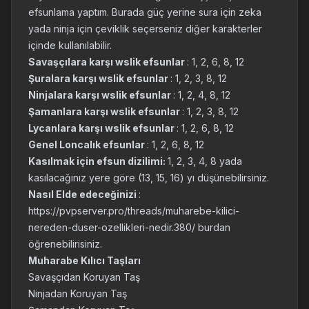
efsunlama yaptım. Burada güç yerine sura için zeka
yada ninja için çeviklik seçerseniz diğer karakterler
içinde kullanılabilir.
Savaşçılara karşı wslik efsunlar
: 1, 2, 6, 8, 12
Şuralara karşı wslik efsunlar
: 1, 2, 3, 8, 12
Ninjalara karşı wslik efsunlar
: 1, 2, 4, 8, 12
Şamanlara karşı wslik efsunlar
: 1, 2, 3, 8, 12
Lycanlara karşı wslik efsunlar
: 1, 2, 6, 8, 12
Genel Loncalık efsunlar
: 1, 2, 6, 8, 12
Kasılmak için efsun dizilimi:
1, 2, 3, 4, 8 yada
kasılacağınız yere göre (13, 15, 16) yı düşünebilirsiniz.
Nasıl Elde edeceğinizi
:
https://pvpserver.pro/threads/muharebe-kilici-
nereden-duser-ozellikleri-nedir.380/ burdan
öğrenebilirisiniz.
Muharabe Kılıcı Taşları
Savaşçıdan Koruyan Taş
Ninjadan Koruyan Taş