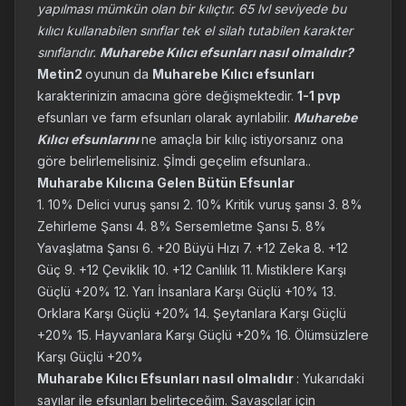
yapılması mümkün olan bir kılıçtır. 65 lvl seviyede bu
kılıcı kullanabilen sınıflar tek el silah tutabilen karakter
sınıflarıdır.
Muharebe Kılıcı efsunları nasıl olmalıdır?
Metin2
oyunun da
Muharebe Kılıcı efsunları
karakterinizin amacına göre değişmektedir.
1-1 pvp
efsunları ve farm efsunları olarak ayrılabilir.
Muharebe
Kılıcı efsunlarını
ne amaçla bir kılıç istiyorsanız ona
göre belirlemelisiniz. Şİmdi geçelim efsunlara..
Muharabe Kılıcına Gelen Bütün Efsunlar
1. 10% Delici vuruş şansı 2. 10% Kritik vuruş şansı 3. 8%
Zehirleme Şansı 4. 8% Sersemletme Şansı 5. 8%
Yavaşlatma Şansı 6. +20 Büyü Hızı 7. +12 Zeka 8. +12
Güç 9. +12 Çeviklik 10. +12 Canlılık 11. Mistiklere Karşı
Güçlü +20% 12. Yarı İnsanlara Karşı Güçlü +10% 13.
Orklara Karşı Güçlü +20% 14. Şeytanlara Karşı Güçlü
+20% 15. Hayvanlara Karşı Güçlü +20% 16. Ölümsüzlere
Karşı Güçlü +20%
Muharabe Kılıcı Efsunları nasıl olmalıdır
: Yukarıdaki
sayılar ile efsunları belirteceğim. Savaşçılar için