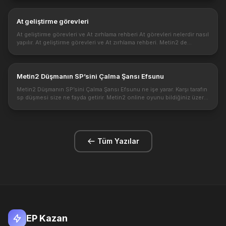
At geliştirme görevleri
At geliştirme görevleri ve At zırhlama rehberi At görevleri nelerdir nasıl
yapılır. At geliştirme görevleri ve At zırhlama rehberi. Metin2 de
yanınıza #at almak için at görevlerini yapmalısınız. At gö...
Metin2 Düşmanın SP’sini Çalma Şansı Efsunu
Metin2 Düşmanın SP’sini Çalma Şansı Efsunu ne işe yarar. Karşı tarafın
sp düşmesi size ne fayda getirir. Metin2 online oyunu bildiğiniz üzere
karakter geliştirme için önemli bir alt yapıya sahip oyunc...
Tüm Yazılar
EP Kazan