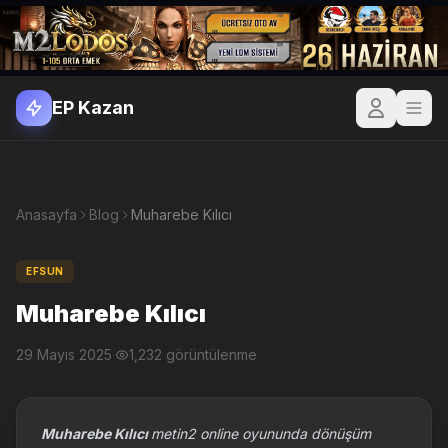
EP Kazan
Anasayfa
Blog
Muharebe Kılıcı
EFSUN
Muharebe Kılıcı
29 Mayıs 2025
·
1,232 görüntülenme
Muharebe Kılıcı
metin2 online oyununda dönüşüm