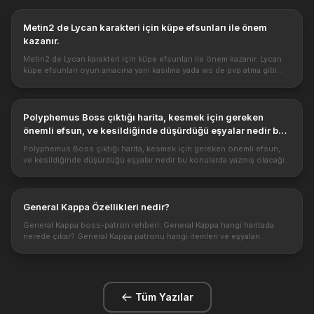
Metin2 de Lycan karakteri için küpe efsunları ile önem
kazanır.
Metin2 de Lycan karakteri için küpe efsunları ile önem kazanır. Lycan
küpe efsunları oyun amacına yani kasılma yada ws de pvp atma gibi
durumlara göre değişir. Safir Küpe size iş görecek bir küpedir. ...
Polyphemus Boss çıktığı harita, kesmek için gereken
önemli efsun, ve kesildiğinde düşürdüğü eşyalar nedir bu
konularda yazmış olacağız.
Polyphemus Boss çıktığı harita, kesmek için gereken önemli efsun,
ve kesildiğinde düşürdüğü eşyalar nedir bu konularda yazmış olacağız.
https://metin2pvp.global/images\1.png Polyphemus nerde çıkar Yıl...
General Kappa Özellikleri nedir?
General Kappa boss-patron rehberi: General Kappa hangi haritada
nerede çıkar? General Kappa patronu hangi itemleri ve eşyaları
düşürür? Yanında ki yaratıklar ve düşürdükleri. Bu bossları kesmek için
n...
Tüm Yazılar