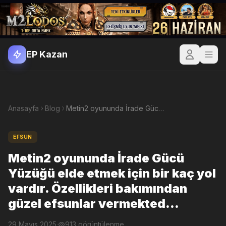
EP Kazan
Anasayfa
Blog
Metin2 oyununda İrade Gücü Yüzüğü elde etmek için bir kaç yol vardır. Özellikleri bakımından güzel efsunlar vermekted...
EFSUN
Metin2 oyununda İrade Gücü
Yüzüğü elde etmek için bir kaç yol
vardır. Özellikleri bakımından
güzel efsunlar vermekted...
29 Mayıs 2025
·
913 görüntülenme