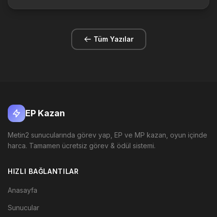
bazı terimleri bilmeniz gerekmektedir. Bu konuda metin2 pvp oynama ...
Tüm Yazılar
EP Kazan
Metin2 sunucularında görev yap, EP ve MP kazan, oyun içinde
harca. Tamamen ücretsiz görev & ödül sistemi.
HIZLI BAĞLANTILAR
Anasayfa
Sunucular