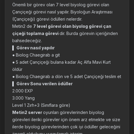
Önemli bir görev olan 7 level biyolog görevi olan
Çançiçeği görevi nasıl yapılır. Biyoloğun Araştırması
(Çançiçeği) görevi ödülleri nelerdir.
Metin2 de
7 level görevi olan biyolog görevi çan
çiçeği toplama görevi
dir. Burda görevin içeriğinden
bahsedeceğiz.
▌
Görev nasıl yapılır
● Biolog Chaegirab a git
● 5 adet Çançiçeği bulana kadar Aç Alfa Mavi Kurt
öldür
● Biolog Chaegirab a dön ve 5 adet Çançiçeği teslim et
▌
Görev Sonu verilen ödüller
2.000 EXP
3.000 Yang
Level 1 Zırh+3 (Sınıflara göre)
Metin2 server
oyunları görevlerinden biyolog
görevleri ileriki görevler için önem arz etmekte ve size
ilerde biyolog görevlerinden çok iyi ödüller geleceğini
önemli olduğunu vurgulamak isterim.