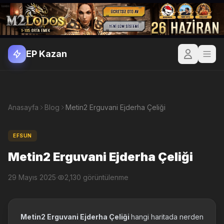
EP Kazan
Anasayfa
Blog
Metin2 Erguvani Ejderha Çeliği
EFSUN
Metin2 Erguvani Ejderha Çeliği
29 Mayıs 2025
·
2,130 görüntülenme
Metin2 Erguvani Ejderha Çeliği
hangi haritada nerden