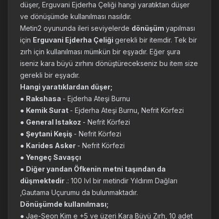
düşer, Erguvani Ejderha Çeliği hangi yaratıktan düşer
ve dönüşümde kullanılması nasıldır.
Metin2 oyununda ileri seviyelerde
dönüşüm
yapılması
için
Erguvani Ejderha Çeliği
gerekli bir itemdir. Tek bir
zırh için kullanılması mümkün bir eşyadır. Eğer şura
iseniz kara büyü zırhını dönüştürecekseniz bu item size
gerekli bir eşyadır.
Hangi yaratıklardan düşer;
●
Rakshasa
- Ejderha Ateşi Burnu
●
Kemik Surat
- Ejderha Ateşi Burnu, Nefrit Körfezi
●
General Istakoz
- Nefrit Körfezi
●
Şeytani Keşiş
- Nefrit Körfezi
●
Karides Asker
- Nefrit Körfezi
●
Yengeç Savaşçı
●
Diğer yandan Öfkenin metni taşından da
düşmektedir
.: 100 lvl bir metindir Yıldırım Dağları
,Gautama Uçurumu da bulunmaktadır.
Dönüşümde kullanılması;
● Jae-Seon Kim e +5 ve üzeri Kara Büyü Zırh, 10 adet