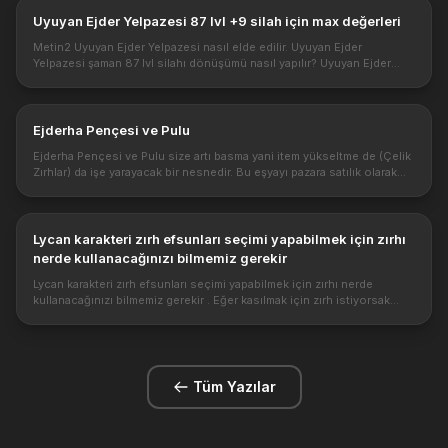
Uyuyan Ejder Yelpazesi 87 lvl +9 silah için max değerleri
Metin2 Uyuyan Ejder Yelpazesi nasıl elde edilir. Uyuyan Ejder
Yelpazesi şaman 87 lvl silahı dönüşümü nasıl yapılır? Uyuyan Ejder
Yelpazesi Şaman karakteri silahıdır. Bu silahı dönüştürüp kullanabilirs...
Ejderha Pençesi ve Pulu
Ejderha Pençesi ve Pulu size artı basma yani item yükseltme de (Çelik
Zırhlar) da işe yarayacak bir nesnedir. Bu eşyayı pazara satılık olarak
koyabilir ve karşılığında yang kazanabilirsiniz. Fakat tav...
Lycan karakteri zırh efsunları seçimi yapabilmek için zırhı
nerde kullanacağınızı bilmemiz gerekir
Lycan karakteri zırh efsunları seçimi yapabilmek için zırhı nerde
kullanacağınızı bilmemiz gerekir . Eğer kasılmak için zırh istiyorsak
buna göre bir efsun dizilimi olmalı. Yada ws de pvp için istiyor...
Tüm Yazılar