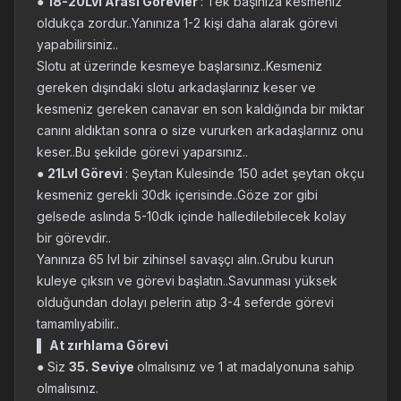
●
18-20Lvl Arası Görevler
: Tek başınıza kesmeniz
oldukça zordur..Yanınıza 1-2 kişi daha alarak görevi
yapabilirsiniz..
Slotu at üzerinde kesmeye başlarsınız..Kesmeniz
gereken dışındaki slotu arkadaşlarınız keser ve
kesmeniz gereken canavar en son kaldığında bir miktar
canını aldıktan sonra o size vururken arkadaşlarınız onu
keser..Bu şekilde görevi yaparsınız..
●
21Lvl Görevi
: Şeytan Kulesinde 150 adet şeytan okçu
kesmeniz gerekli 30dk içerisinde..Göze zor gibi
gelsede aslında 5-10dk içinde halledilebilecek kolay
bir görevdir..
Yanınıza 65 lvl bir zihinsel savaşçı alın..Grubu kurun
kuleye çıksın ve görevi başlatın..Savunması yüksek
olduğundan dolayı pelerin atıp 3-4 seferde görevi
tamamlıyabilir..
▌
At zırhlama Görevi
● Siz
35. Seviye
olmalısınız ve 1 at madalyonuna sahip
olmalısınız.