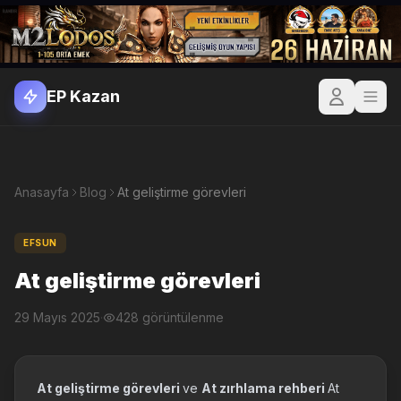
EP Kazan
Anasayfa
Blog
At geliştirme görevleri
EFSUN
At geliştirme görevleri
29 Mayıs 2025
·
428 görüntülenme
At geliştirme görevleri
ve
At zırhlama rehberi
At