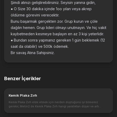
Şimdi atınızı geliştirebilirsiniz. Seyisin yanına gidin,
● O Size 30 dakika içinde 1oo yılan veya akrep
öldürme görevini verecektir.
Bunu başarmak gerçekten zor. Grup kurun ve çöle
dağılın hemen. Grup lideri olmayı unutmayın. Ve hiç vakit
kaybetmeden kesmeye başlayın en az 3 kişi yeterlidir.
● Bundan sonra yapmanız gereken 1 gün beklemek (12
saat da olabilir) ve 500k ödemek.
Bir savaş Atına Sahipsiniz.
Benzer İçerikler
Kemik Plaka Zırh
Kemik Plaka Zırh elde etmek için nerden düştüğünü iyi bilmemiz
gerekir, Metin2 de Kemik Plaka Zırh hangi yaratıktan düşer ve artı
basma itemleri nelerdir? Metin2 Kemik Plaka Zırhı yani Şura karakteri ...