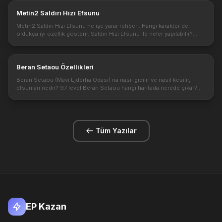
Metin2 Saldırı Hızı Efsunu
Metin2 Saldırı Hızı Efsunu ne işe yarar rehberi. Hangi karakter de
oldukça iyi özellik gösterir. Saldırı Hızı Efsunu ile neler yapılabilir?
Metin2 nin en iyi yardımcı efsunlarındandır . Neden yardımcı...
Beran Setaou Özellikleri
Beran Setaou (Mavi Ejderha Odası) na nasıl gidilir ve nasıl kesilir,
efsunları nedir? 97 level Beran Setaou hangi haritada nerede çıkar?
Beran Setaou Sandığından ne çıkar? Beran Setaou patronu hangi i...
Tüm Yazılar
EP Kazan