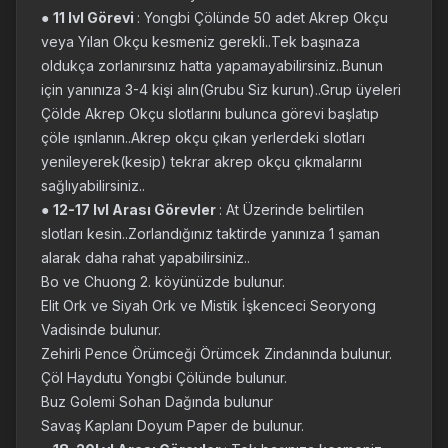
●
11 lvl Görevi
: Yongbi Çölünde 50 adet Akrep Okçu
veya Yılan Okçu kesmeniz gerekli..Tek başınaza
oldukça zorlanırsınız hatta yapamayabilirsiniz..Bunun
için yanınıza 3-4 kişi alın(Grubu Siz kurun)..Grup üyeleri
Çölde Akrep Okçu slotlarını bulunca görevi başlatıp
çöle ışınlanın..Akrep okçu çıkan yerlerdeki slotları
yenileyerek(kesip) tekrar akrep okçu çıkmalarını
sağlıyabilirsiniz..
●
12-17 lvl Arası Görevler
: At Üzerinde belirtilen
slotları kesin..Zorlandığınız taktirde yanınıza 1 şaman
alarak daha rahat yapabilirsiniz..
Bo ve Chuong 2. köyünüzde bulunur.
Elit Ork ve Siyah Ork ve Mistik İşkenceci Seoryong
Vadisinde bulunur.
Zehirli Pence Örümceği Örümcek Zindanında bulunur.
Çöl Haydutu Yongbi Çölünde bulunur.
Buz Golemi Sohan Dağında bulunur
Savaş Kaplanı Doyum Paper de bulunur.