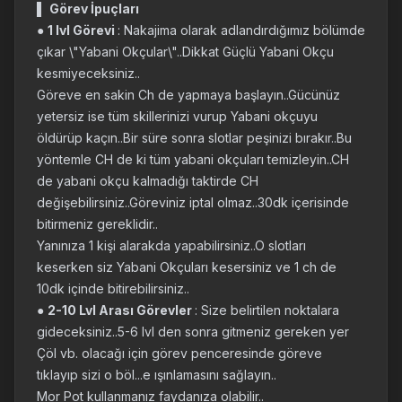
▌
Görev İpuçları
●
1 lvl Görevi
: Nakajima olarak adlandırdığımız bölümde
çıkar \"Yabani Okçular\"..Dikkat Güçlü Yabani Okçu
kesmiyeceksiniz..
Göreve en sakin Ch de yapmaya başlayın..Gücünüz
yetersiz ise tüm skillerinizi vurup Yabani okçuyu
öldürüp kaçın..Bir süre sonra slotlar peşinizi bırakır..Bu
yöntemle CH de ki tüm yabani okçuları temizleyin..CH
de yabani okçu kalmadığı taktirde CH
değişebilirsiniz..Göreviniz iptal olmaz..30dk içerisinde
bitirmeniz gereklidir..
Yanınıza 1 kişi alarakda yapabilirsiniz..O slotları
keserken siz Yabani Okçuları kesersiniz ve 1 ch de
10dk içinde bitirebilirsiniz..
●
2-10 Lvl Arası Görevler
: Size belirtilen noktalara
gideceksiniz..5-6 lvl den sonra gitmeniz gereken yer
Çöl vb. olacağı için görev penceresinde göreve
tıklayıp sizi o böl...e ışınlamasını sağlayın..
Mor Pot kullanmanız faydanıza olabilir..