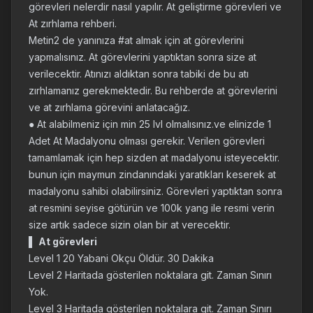
görevleri nelerdir nasıl yapılır. At geliştirme görevleri ve
At zırhlama rehberi.
Metin2 de yanınıza #at almak için at görevlerini
yapmalısınız. At görevlerini yaptıktan sonra size at
verilecektir. Atınızı aldıktan sonra tabiki de bu atı
zırhlamanız gerekmektedir. Bu rehberde at görevlerini
ve at zırhlama görevini anlatacağız.
● At alabilmeniz için min 25 lvl olmalısınız.ve elinizde 1
Adet At Madalyonu olması gerekir. Verilen görevleri
tamamlamak için hep sizden at madalyonu isteyecektir.
bunun için maymun zindanındaki yaratıkları keserek at
madalyonu sahibi olabilirsiniz. Görevleri yaptıktan sonra
at resmini seyise götürün ve 100k yang ile resmi verin
size artık sadece sizin olan bir at verecektir.
▌
At görevleri
Level 1 20 Yabani Okçu Öldür. 30 Dakika
Level 2 Haritada gösterilen noktalara git. Zaman Sınırı
Yok.
Level 3 Haritada gösterilen noktalara git. Zaman Sınırı