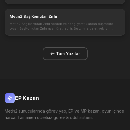
karakter sınıfları. https://1.bp.blogspot.com/-z0YVnrIrw7o/XrJ...
Metin2 Baş Komutan Zırhı
Metin2 Baş Komutan Zırhı nerden ve hangi yaratıklardan düşmekte.
Lycan BaşKomutan Zırhı nasıl üretilebilir. Bu zırhı elde etmek için
istenilen şartlar nelerdir. Metin2 de yenilikler başladıktan sonra ...
Tüm Yazılar
EP Kazan
Metin2 sunucularında görev yap, EP ve MP kazan, oyun içinde
harca. Tamamen ücretsiz görev & ödül sistemi.