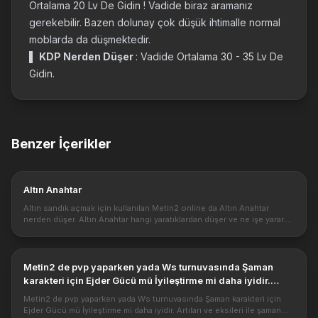
Ortalama 20 Lv De Gidin ! Vadide biraz aramanız
gerekebilir. Bazen dolunay çok düşük ihtimalle normal
moblarda da düşmektedir.
▌
KDP Nerden Düşer
: Vadide Ortalama 30 - 35 Lv De
Gidin.
Benzer İçerikler
Altın Anahtar
Altın sandık açmak için kullanılan Metin2 online da Altın Anahtar
nerden düşer. Altın Anahtar hangi yaratıklardan düşer ve ne işe yarar.
Saf altından yapılmış bu anahtar, Altın Define Sandığı ve Altın...
Metin2 de pvp yaparken yada Ws turnuvasında Şaman
karakteri için Ejder Gücü mü İyileştirme mi daha iyidir.
Artıları ve eksileri ile şaman karakter sınıfları.
Metin2 de pvp yaparken yada Ws turnuvasında Şaman karakteri için
Ejder Gücü mü İyileştirme mi daha iyidir. Artıları ve eksileri ile şaman