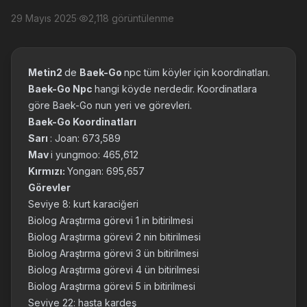
29 Mayıs 2025
·
2,118 görüntülenme
Metin2
de
Baek-Go
npc tüm köyler için koordinatları.
Baek-Go Npc
hangi köyde nerdedir. Koordinatlara
göre Baek-Go nun yeri ve görevleri.
Baek-Go Koordinatları
Sarı
: Joan: 673,589
Mav
i yungmoo: 465,612
Kırmızı:
Yongan: 695,657
Görevler
Seviye 8: kurt karaciğeri
Biolog Araştırma görevi 1 in bitirilmesi
Biolog Araştırma görevi 2 nin bitirilmesi
Biolog Araştırma görevi 3 ün bitirilmesi
Biolog Araştırma görevi 4 ün bitirilmesi
Biolog Araştırma görevi 5 in bitirilmesi
Seviye 22: hasta kardeş