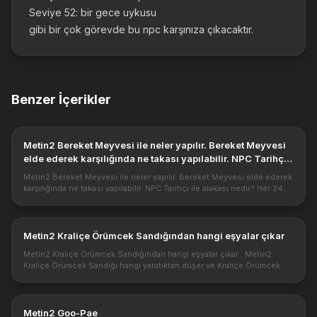
Seviye 52: bir gece uykusu
gibi bir çok görevde bu npc karşınıza çıkacaktır.
Benzer İçerikler
Metin2 Bereket Meyvesi ile neler yapılır. Bereket Meyvesi
elde ederek karşılığında ne takası yapılabilir. NPC Tarihçi
ile alakası nedir?
Metin2 Bereket Meyvesi ile neler yapılır. Bereket Meyvesi elde ederek
karşılığında ne takası yapılabilir. NPC Tarihçi ile alakası nedir? Her 24
saatte bir NPC Tarihçi ye giderek 1 Bereket Meyvesi alab...
Metin2 Kraliçe Örümcek Sandığından hangi eşyalar çıkar
Metin2 Kraliçe Örümcek Sandığından hangi eşyalar çıkar . Metin2
Kraliçe Örümcek Sandığı hangi yaratıktan düşer ve Kraliçe Örümcek
Sandığından hangi itemler çıkabilir. Hangi yaratıktan düşer : Kraliçe ...
Metin2 Goo-Pae