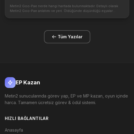
Metin2 Goo-Pae nerde hangi haritada bulunmaktadır. Detaylı olarak
Metin2 Goo-Pae anlatımı ve yeri. Öldüğünde düşürdüğü eşyalar
nelerdir. https://2.bp.blogspot.com/-
rPz3FY0Kl90/V5NeXFqzYvI/AAAAAAAACXo/...
Tüm Yazılar
EP Kazan
Metin2 sunucularında görev yap, EP ve MP kazan, oyun içinde
harca. Tamamen ücretsiz görev & ödül sistemi.
HIZLI BAĞLANTILAR
Anasayfa