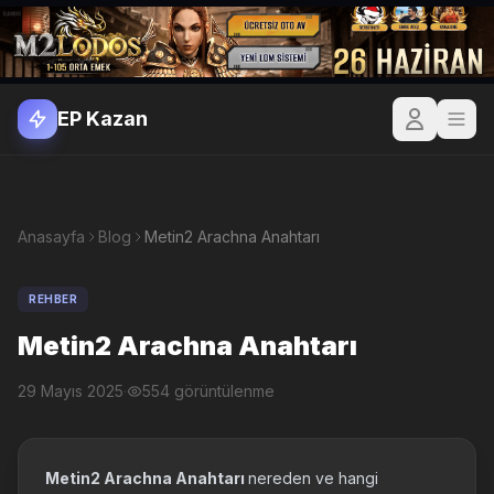
EP Kazan
Anasayfa
Blog
Metin2 Arachna Anahtarı
REHBER
Metin2 Arachna Anahtarı
29 Mayıs 2025
·
554 görüntülenme
Metin2 Arachna Anahtarı
nereden ve hangi