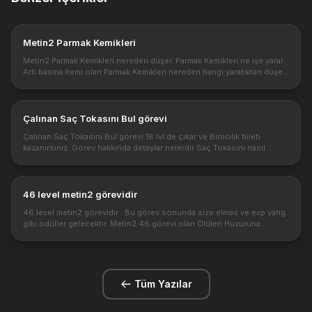
Metin2 Parmak Kemikleri
Metin2 Parmak Kemikleri nereden düşer. Parmak Kemikleri ne işe yarar.
Artı basma itemi olan Parmak Kemikleri nereden hangi yaratıktan düşer.
Metin2 Artı basma itemlerinden Parmak Kemikleri hangi yarat...
Çalınan Saç Tokasını Bul görevi
Çalınan Saç Tokasını Bul görevi 18 lvl de çıkar ve Binicilik bileti
kazanırsınız. Görev hakkında detaylar nelerdir Saç Tokasını nasıl
bulurum? 18 lvl olduktan sonra size Çalınan Saç Tokasını Bul adlı ...
46 level metin2 görevidir
46 level metin2 görevidir . Bu görev sonunda size elmas ve exp yang
gibi ödüller gelecektir. Metin2 46 görevi olan Ölüleri Huzuruna
Kavuştur Görevi oldukça basit bir görevdir. bu görev sonunda size
çe...
Tüm Yazılar