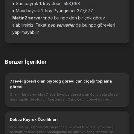
● Sarı bayrak 1. köy Joan: 553,663
● Mavi bayrak 1. köy Pyungmoo: 377,577
Metin2 server tr
de bu npc den bir çok görev
alabilirsiniz. Fakat
pvp serverler
de bu npc görevleri
yapılmayabilir.
Benzer İçerikler
7 level görevi olan biyolog görevi çan çiçeği toplama
görevi
Önemli bir görev olan 7 level biyolog görevi olan Çançiçeği görevi
nasıl yapılır. Biyoloğun Araştırması (Çançiçeği) görevi ödülleri
nelerdir. Metin2 de 7 level görevi olan biyolog görevi çan çiçeği to...
Dokuz Kuyruk Özellikleri
Dokuz Kuyruk boss-patron rehberi: 72 level Dokuz Kuyruk hangi
haritada nerede çıkar? Sandığından ne çıkar ve hangi itemleri ve