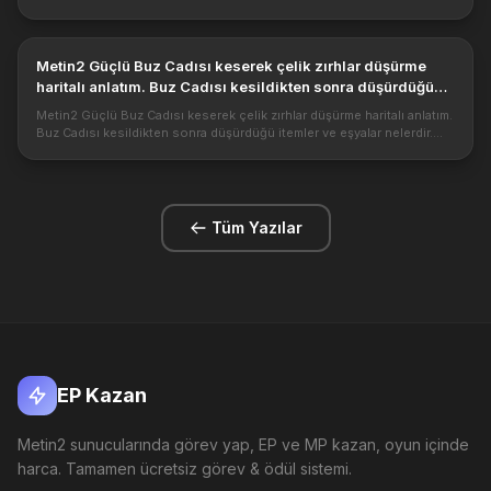
eşyaları düşürür? Dokuz Kuyruk patronu nasıl kesilir. Dokuz Kuyruk
boss k...
Metin2 Güçlü Buz Cadısı keserek çelik zırhlar düşürme
haritalı anlatım. Buz Cadısı kesildikten sonra düşürdüğü
itemler ve eşyalar nelerdir.
Metin2 Güçlü Buz Cadısı keserek çelik zırhlar düşürme haritalı anlatım.
Buz Cadısı kesildikten sonra düşürdüğü itemler ve eşyalar nelerdir.
https://1.bp.blogspot.com/-
H_h8e03Cwb8/V4TgMHjabiI/AAAAAAAAC...
Tüm Yazılar
EP Kazan
Metin2 sunucularında görev yap, EP ve MP kazan, oyun içinde
harca. Tamamen ücretsiz görev & ödül sistemi.