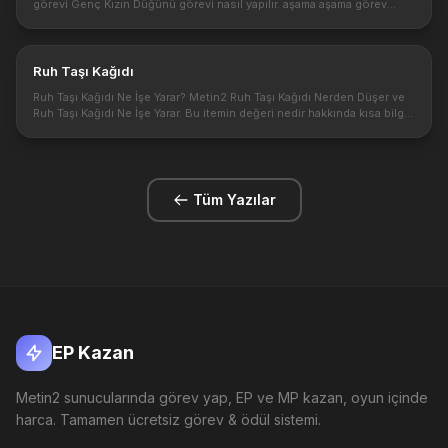
görevi Genç Kızın Düğünü görevi nasıl yapılır. aşama aşama görev
hakkında bilgiler. Metin2 Genç Kızın Düğünü görevi 7 level görevidir....
Ruh Taşı Kağıdı
Ruh Taşı Kağıdı Ne İşe Yarar? Metin2 Ruh Taşı Kağıdı Nerden Düşer ve
Ruh Taşı Kağıdı Ne İşe Yarar. Bu itemin değeri nedir hakkında kısa bilgi.
Ruh taşı kağıdı Metin2'de pek değerli olmayan bir itemdir...
Tüm Yazılar
EP Kazan
Metin2 sunucularında görev yap, EP ve MP kazan, oyun içinde
harca. Tamamen ücretsiz görev & ödül sistemi.