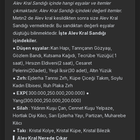
Alev Kral Sandığı içinde hangi eşyalar ve itemler
çıkmaktadır. Alev Kral Sandığı içindeki değerli itemler.
Metin2 de Alev kral kesildikten sonra size Alev Kral
Sandığı vermektedir. Bu sandıktan değerli eşyalar
düştüğü bilinmektedir.
İşte Alev Kral Sandığı
içindekiler.
●
Düşen eşyalar:
Kan Hapı, Tanrıçanın Gözyaşı,
Gözlem Bandı, Kutsama Kağıdı, Tecrübe Yüzüğü( 1
saat), Hırsızın Eldiveni(2 saat), Cesaret
Pelerini(20adet), Yeşil İksir(30 adet), Altın Yüzük
●
Zırh:
Ejderha Tanrısı Zırh, Küpe Çiceği Takım, Soylu
Kadın Elbisesi, Ruh Plaka Zırh
●
EXP(
300.000,250.000,200.000) ●
Yang(300.000,250.000,200.000)
●
Silah
: Yıldırım Kuşu Çan, Cennet Kuşu Yelpaze,
Hortlak Dişi Kılıcı, Sarı Ejderha Yayı, Partizan, Muharebe
Kılıcı
●
Takı
: Kristal Kolye, Kristal Küpe, Kristal Bilezik
▌
Alev Kral Nerede Çıkar