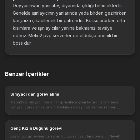
Doyyumhwan yani ateş diyarında çıktığı bilinmektedir.
Genelde ışınlayıcının yanlarında yada birden gezinirken
karşınıza çıkabilecek bir patrondur. Bossu ararken orta
kısımlara ve ışınlayıcılar yanına bakmanızı tavsiye
ederiz. Metin2 pvp serverler de oldukça önemli bir
boss dur.
Benzer İçerikler
Simyacı dan görev alımı
Metin2'de Simyacı nerde hangi haritada çıkar koordinatları nedir.
Simyacı görevleri ve önemi hakkında detaylı olarak npc rehberi.
Metin2 simyacı yeni gelen özellikle ile eklenen bir npc dir. Bu npc ol...
Genç Kızın Düğünü görevi
Başlangıç görevlerinden olan bu görev basit bir görevdir. 7 level