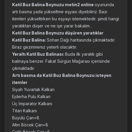
Katil Buz Balina Boynuzu metin2 online
oyununda
artı basma yada yükseltme eşyası diyebiliriz. Bazı
itemleri yükseltirken bu eşyayı istemektedir. şimdi hangi
yaratıktan düşer ve ne işe yarar bakalım..
Katil Buz Balina Boynuzu düşüren yaratıklar
Katil Buz Balina:
Sohan Dağı haritasında çıkmaktadır.
Biraz gezinmeniz yeterli olacaktır.
Yeraltı Katil Buz Balinası:
Buda ilk yaratık gibi
balinaya benzer. Fakat Sürgün Mağarası içerisinde
çıkmaktadır.
Artı basma da Katil Buz Balina Boynuzu isteyen
itemler
Siyah Yuvarlak Kalkan
Ejderha Pulu Kalkan
Üç İmparator Kalkanı
Titan Kalkanı
Büyülü Çan+8
Altın Böcek Çan+8
Çelik Böcek Çan+8