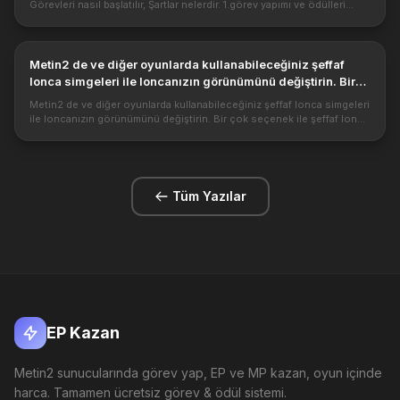
Görevleri nasıl başlatılır, Şartlar nelerdir. 1.görev yapımı ve ödülleri
nedir. 1-Görevin alınması Görev karaktere kendiliğinden ver...
Metin2 de ve diğer oyunlarda kullanabileceğiniz şeffaf
lonca simgeleri ile loncanızın görünümünü değiştirin. Bir
çok seçenek ile şeffaf lonca simgeleri umarım
Metin2 de ve diğer oyunlarda kullanabileceğiniz şeffaf lonca simgeleri
beğenirsiniz.
ile loncanızın görünümünü değiştirin. Bir çok seçenek ile şeffaf lonca
simgeleri umarım beğenirsiniz. https://1.bp.blogspot.com/-...
Tüm Yazılar
EP Kazan
Metin2 sunucularında görev yap, EP ve MP kazan, oyun içinde
harca. Tamamen ücretsiz görev & ödül sistemi.