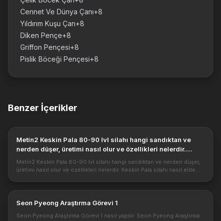
Cennet Ve Dünya Çanı+8
Yıldırım Kuşu Çan+8
Diken Pençe+8
Griffon Pençesi+8
Pislik Böceği Pençesi+8
Benzer İçerikler
Metin2 Keskin Pala 80-90 lvl silahı hangi sandıktan ve
nerden düşer, üretimi nasıl olur ve özellikleri nelerdir.
Keskin ...
Metin2 Keskin Pala 80-90 lvl silahı hangi sandıktan ve nerden düşer,
üretimi nasıl olur ve özellikleri nelerdir. Keskin Pala silahı nasıl elde
edilir ve özellik olarak hangi sınıf kullanabilir. https:...
Seon Pyeong Araştırma Görevi 1
Seon Pyeong Araştırma Görevi 1 nasıl yapılır. Seon Pyeong Araştırma