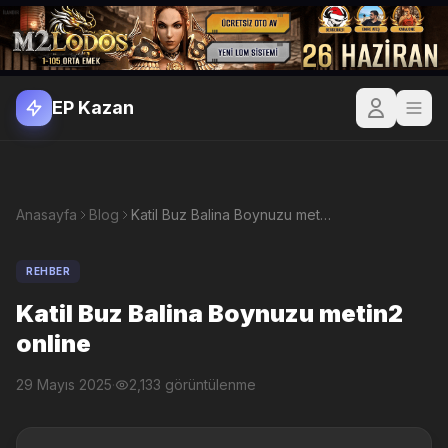
EP Kazan
Anasayfa
Blog
Katil Buz Balina Boynuzu metin2 online
REHBER
Katil Buz Balina Boynuzu metin2
online
29 Mayıs 2025
·
2,133 görüntülenme