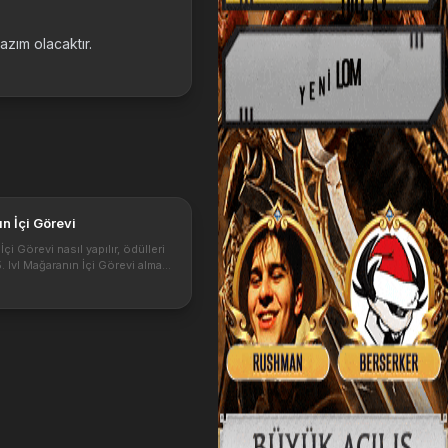
zım olacaktır.
n İçi Görevi
çi Görevi nasıl yapılır, ödülleri
5. lvl Mağaranın İçi Görevi almak
n şartlar, Görev kimden alınır. 1-
ınışı Oyunda canlandırılan
eon-Hae çağırır v...