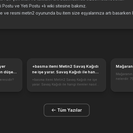
ti Postu ve Yeti Postu +lı wiki sitesine bakınız.
e ve resmi metin2 oyununda bu item size eşyalarınıza artı basarken la
yer
+basma itemi Metin2 Savaş Kağıdı
Mağaranı
en düşer,
ne işe yarar. Savaş Kağıdı ile hangi
Mağaranın İ
gi patron
itemler nasıl yükseltilir. Bu eşyayı
nelerdir. 7
eresidir?
+basma itemi Metin2 Savaş Kağıdı ne işe
elde etmek için nasıl bir yol
için gereke
yarar. Savaş Kağıdı ile hangi itemler nasıl
Görevin al
izlenmelidir?
osslardan
yükseltilir. Bu eşyayı elde etmek için nasıl
karakteri S
smada
bir yol izlenmelidir?
aktır.
https://1.bp.blogspot.com/-
MlzgI38H9NE/XrPVnIhTAm...
Tüm Yazılar