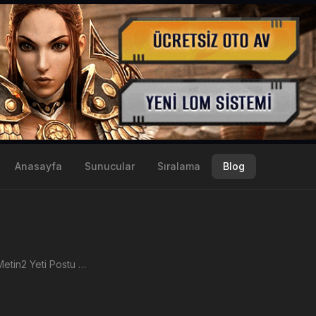
Anasayfa
Sunucular
Sıralama
Blog
+lı ve +sız Metin2 Yeti Postu hangi yaratıktan düşer. Yeti Postu Nerden Düşer?, Yeti Postu+, Yeti Postu+ hangi haitada ve yaratıklardan nerden düşer? Artı basmada nerede kullanılır?