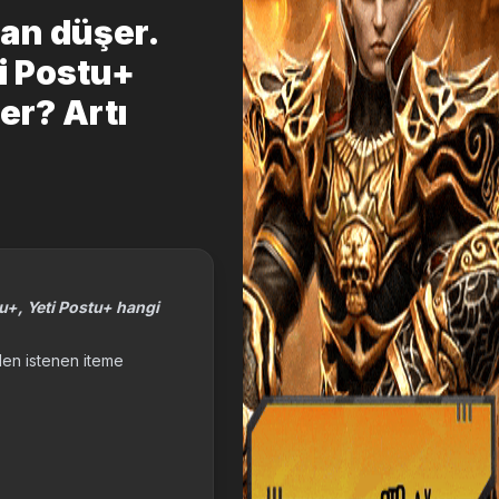
tan düşer.
i Postu+
er? Artı
tu+, Yeti Postu+ hangi
den istenen iteme