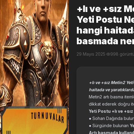
+lı ve +sız M
Yeti Postu N
hangi haitad
basmada nere
29 Mayıs 2025
·
998 görünt
+lı ve +sız Metin2 Yet
haitada ve yaratıklar
Metin2 artı basma item
dikkat ederek doğru ite
Yeti Postu +lı ve +sı
● Sohan Dağında bulu
● Sürgünde bulunan
Ye
Artı basmada kullanıl