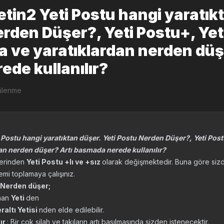
etin2 Yeti Postu hangi yaratık
erden Düşer?, Yeti Postu+, Yet
a ve yaratıklardan nerden düş
de kullanılır?
ülenme
i Postu hangi yaratıktan düşer. Yeti Postu Nerden Düşer?, Yeti Pos
dan nerden düşer? Artı basmada nerede kullanılır?
lerinden
Yeti Postu +lı ve +sız
olarak değişmektedir. Buna göre siz
mi toplamaya çalışınız.
z Nerden düşer;
nan
Yeti
den
raltı Yetisi
nden elde edilebilir.
ır
: Bir çok silah ve takıların artı basılmasında sizden istenecektir.