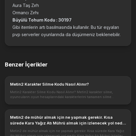
Aura Taş Zırh
Ormancı Zırhı
Büyülü Tohum Kodu : 30197
Gibi itemlerin artı basılmasında kullanılır. Bu tür eşyaları
pvp serverler oyunlarında da düşürmeniz beklenebilir.
Benzer İçerikler
Metin2 Karakter Silme Kodu Nasıl Alınır?
Metin2 Karakter Silme Kodu Nasıl Alınır? Metin2 karakter silme,
oyuncuların oyun hesaplarındaki karakterlerini tamamen silme
işlemidir. Oyuncular bu işlemi genellikle oyunu bırakmaya karar
verdiklerin...
Metin2 de mühür almak için ne yapmak gerekir. Kısa
sürede Kara Yağız Atı Mührü almak için izlenecek yol nedir.
Kara Yağız Atı Mührü bilgiler.
Metin2 de mühür almak için ne yapmak gerekir. Kısa sürede Kara Yağız
Atı Mührü almak için izlenecek yol nedir. Kara Yağız Atı Mührü bilgiler.