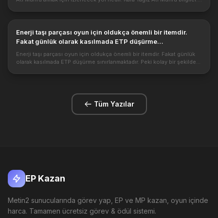
Kara Yağız Atı Mührü nasıl alınır. ● Öncelikle hepimizin b...
Enerji taşı parçası oyun için oldukça önemli bir itemdir.
Fakat günlük olarak kasılmada ETP düşürme
sınırlanmaktadır. Peki kolay bir şekilde ETP kasmayı nasıl
Enerji taşı parçası oyun için oldukça önemli bir itemdir. Fakat günlük
yapabiliriz?
olarak kasılmada ETP düşürme sınırlanmaktadır. Peki kolay bir şekilde
ETP kasmayı nasıl yapabiliriz? https://metin2pvp.global/ima...
Tüm Yazılar
EP Kazan
Metin2 sunucularında görev yap, EP ve MP kazan, oyun içinde
harca. Tamamen ücretsiz görev & ödül sistemi.