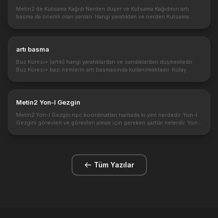
yaratıktan ve nerden Kutsama Kağıdı düşer.
Metin2 de Kutsama Kağıdı Nerden düşer ve Kutsama Kağıdının artı
basma da önemli olan yanları. Hangi yaratıktan ve nerden Kutsama
Kağıdı düşer. https://3.bp.blogspot.com/-
aCyP6OpsWR8/V4qkmL_IqVI/AAAAAA...
artı basma
Buz Küresi+ (artılı) hangi yaratıklardan ve sandıklardan düşmektedir.
Buz Küresi+ bazı itemlerin artı basmasında kullanılmaktadır. Kolay
düşürülmesi ve satılması ile Buz Küresi+ düşürüp oyunda ilerlem...
Metin2 Yon-I Gezgin
Metin2 Yon-I Gezgin npc koordinatları haritada ki yeri nerdedir. Yon-I
Gezgini görevleri ve görevleri almak için gereken şartlar nelerdir. Yon-I
Gezgin koordinatı. Metin2 de Yon-I Gezgini npc den üst ...
Tüm Yazılar