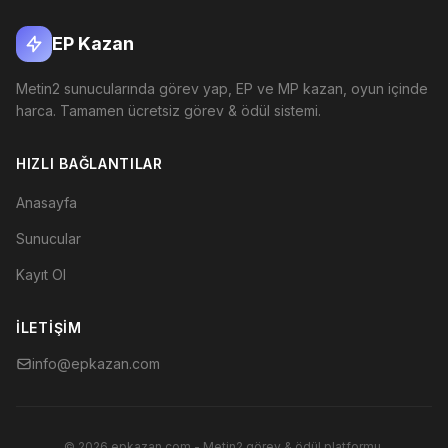
EP Kazan
Metin2 sunucularında görev yap, EP ve MP kazan, oyun içinde
harca. Tamamen ücretsiz görev & ödül sistemi.
HIZLI BAĞLANTILAR
Anasayfa
Sunucular
Kayıt Ol
İLETIŞIM
info@epkazan.com
© 2026 epkazan.com - Metin2 görev & ödül platformu.