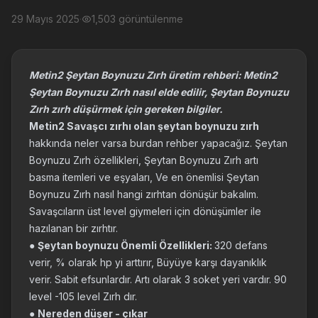
29 Mayıs 2025
·
1,503 görüntülenme
Metin2 Şeytan Boynuzu Zırh üretim rehberi: Metin2
Şeytan Boynuzu Zırh nasıl elde edilir, Şeytan Boynuzu
Zırh zırh düşürmek için gereken bilgiler.
Metin2 Savaşcı zırhı olan şeytan boynuzu zırh
hakkında neler varsa burdan rehber yapacağız. Şeytan
Boynuzu Zırh özellikleri, Şeytan Boynuzu Zırh artı
basma itemleri ve eşyaları, Ve en önemlisi Şeytan
Boynuzu Zırh nasıl hangi zırhtan dönüşür bakalım.
Savaşcıların üst level giymeleri için dönüşümler ile
hazılanan bir zırhtır.
●
Şeytan boynuzu Önemli Özellikleri:
320 defans
verir, % olarak hp yi arttırır, Büyüye karşı dayanıklık
verir. Sabit efsunlardır. Artı olarak 3 soket yeri vardır. 90
level -105 level Zırh dır.
●
Nereden düşer - çıkar