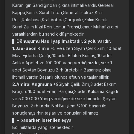
Karanlığın Sandığından çıkma ihtimali vardır. General
Kappa,Kemik Surat,Triton,General Istakoz,Kızıl
Reis,Rakshasa,Kral Vobba,Gargoyle,Zalim Kemik
Surat,Zalim Kızıl Reis,Lemur Prensi,Lemur Muhafızı gibi
yaratıklardan bu sandık düşmektedir.
▌
Dönüşümü Nasıl yapılmaktadır. 2 yolu vardır.
1.Jae-Seon Kim
e +5 ve üzeri Siyah Çelik Zırh, 10 adet
Mavi Ejderha Çeliği, 10 adet Eflatun Kumaş, 10 adet
Antika Apolet ve 100.000 yang verdiğinizde, size 1
adet Şeytan Boynuzu Zırh üretebilir. Başarısız olma
ihtimali vardır. Başarılı olunca efsun ve taşlar silinir.
2.Amiral Angmur
a +9Siyah Çelik Zırh,3 adet Eskrim
Broşürü,100 adet Enerji Parçası,2 adet Kutsama Kağıdı
ve 5.000.000 Yang verdiğinizde size bir adet Şeytan
Boynuzu Zırh üretir. Not:Bu işlem %100 başarı ile
sonuçlanır,zırhın taşları ve bonusları silinmez.
▌
+ basarken istenilen eşya
Bol miktarda yang istemektedir.