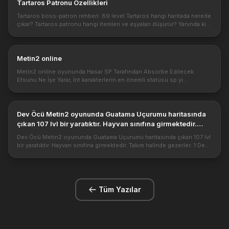
Tartaros Patronu Özellikleri
Tartaros boss-patron rehberi: 89 level Tartaros hangi haritada nerede
çıkar? Tartaros patronu hangi itemleri ve eşyaları düşürür? Yanında ki
yaratıklar ve düşürdükleri. Bu bossu kesmek için nasıl bir ...
Metin2 online
Metin2 online oyununda Hasar SP Tarafından Absorbe Edilecek
Efsunu Ne İşe Yarar, İnt karakterlerin en önemli statüsü sp yi
arttırmakta ve beceriye etki etmektedir. Bu sp emilimi nedir? Sp miktarı
nedi...
Dev Öcü Metin2 oyununda Guatama Uçurumu haritasında
çıkan 107 lvl bir yaratıktır. Hayvan sınıfına girmektedir.
Takım ha...
Dev Öcü Metin2 oyununda Guatama Uçurumu haritasında çıkan 107 lvl
bir yaratıktır. Hayvan sınıfına girmektedir. Takım halinde gezerler: 1 Dev
Öcü 2 Öcü Büyücü 2 Okçu Öcü 2 General Öcü ile güçlü bir mob...
Tüm Yazılar