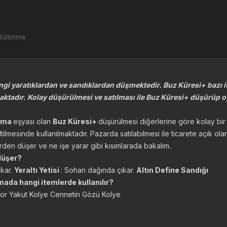
ntülenme
angi yaratıklardan ve sandıklardan düşmektedir. Buz Küresi+ bazı it
ktadır. Kolay düşürülmesi ve satılması ile Buz Küresi+ düşürüp 
asma
eşyası olan
Buz Küresi+
düşürülmesi diğerlerine göre kolay bir
ltilmesinde kullanılmaktadır. Pazarda satılabilmesi ile ticarete açık o
erden düşer ve ne işe yarar gibi kısımlarada bakalım..
düşer?
ıkar.
Yeraltı Yetisi
: Sohan dağında çıkar.
Altın Define Sandığı
mada hangi itemlerde kullanılır?
Mor Yakut Kolye Cennetin Gözü Kolye