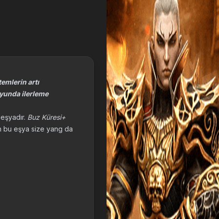
emlerin artı
oyunda ilerleme
 eşyadır.
Buz Küresi+
lan bu eşya size yang da