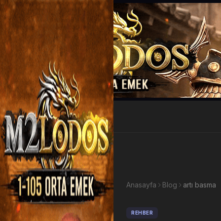
EP Kazan
Anasayfa
Blog
artı basma
REHBER