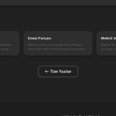
Enerji Parçası
Metin2 
rlarından
Metin2 online oyununda Enerji Parçası
Metin2 de
 hangi
nasıl elde edilir. Enerji Parçası neye yarar.
işe yarar 
lanıldığı
Enerji Parçası metin2 de önemi ve
Maden hang
 de satılan
hakkında detaylı rehber. Metin2 enerji
Büyülü Dem
.
sistemi geldikten sonra bu enerji
nedir? Met
parçaları...
olarak i...
Tüm Yazılar