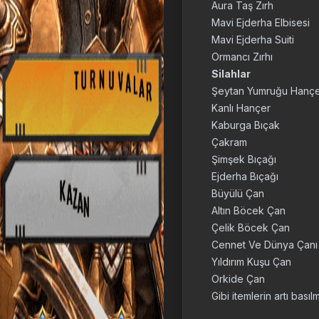
Aura Taş Zırh
Mavi Ejderha Elbisesi
Mavi Ejderha Suiti
Ormancı Zırhı
Silahlar
Şeytan Yumruğu Hanç
Kanlı Hançer
Kaburga Bıçak
Çakram
Şimşek Bıçağı
Ejderha Bıçağı
Büyülü Çan
Altın Böcek Çan
Çelik Böcek Çan
Cennet Ve Dünya Çanı
Yıldırım Kuşu Çan
Orkide Çan
Gibi itemlerin artı basıl