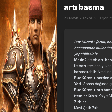
artı basma
29 Mayıs 2025
·
1,950 görü
Buz Küresi+ (artılı) h
basmasında kullanılma
yapabilirsiniz.
Metin2
de bir
artı b
ile bazı itemlerin yükse
kazandırabilir. Şimdi n
Buz Küresi+ nerden 
Yeti
: Sohan dağında ç
Buz Küresi+ artı bas
İtemler
Kristal Kolye 
Zırhlar
Mavi Çelik Zırh