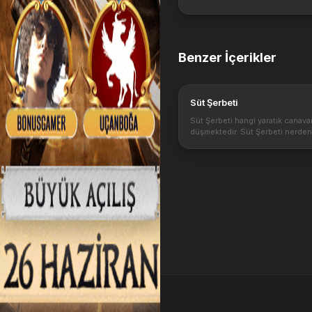
Benzer İçerikler
Süt Şerbeti
Süt Şerbeti hangi yaratık canava
düşmektedir. Süt Şerbeti nerden
bölgeden düşer. Artı basmada kul
eşyalar nelerdir. Süt Şerbeti npc
bir item veya eşya değildir . Sad..