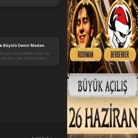
de Büyülü Demir Maden
 Büyülü Demir Maden nedir ne
ve Nerden çıkar. Büyülü Demir
i yaratıktan düşmektedir.
ir Maden kullanımı detayları
in2 de kutsama kağıdı normal