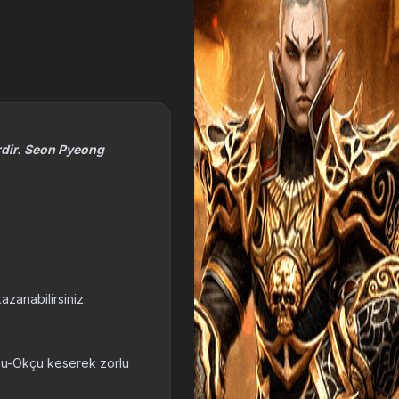
erdir. Seon Pyeong
zanabilirsiniz.
ou-Okçu keserek zorlu