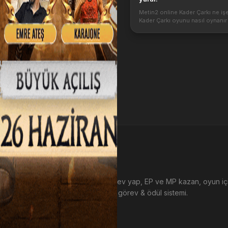
Metin2 online Kader Çarkı ne işe
Kader Çarkı oyunu nasıl oynanır 
şeyler kazandırır. Kader Çarkı me
hangi itemleri vermektedir. Kade
Metin2 oyununda hazırlanan ve 
EP Kazan
Metin2 sunucularında görev yap, EP ve MP kazan, oyun i
harca. Tamamen ücretsiz görev & ödül sistemi.