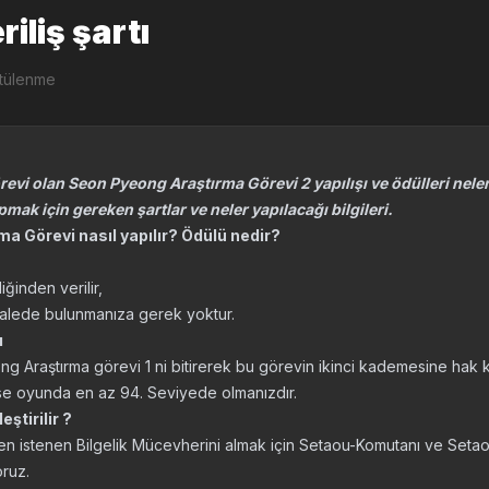
iliş şartı
ntülenme
revi olan Seon Pyeong Araştırma Görevi 2 yapılışı ve ödülleri nel
mak için gereken şartlar ve neler yapılacağı bilgileri.
a Görevi nasıl yapılır? Ödülü nedir?
ğinden verilir,
halede bulunmanıza gerek yoktur.
ı
Araştırma görevi 1 ni bitirerek bu görevin ikinci kademesine hak ka
 ise oyunda en az 94. Seviyede olmanızdır.
ştirilir ?
n istenen Bilgelik Mücevherini almak için Setaou-Komutanı ve Seta
oruz.