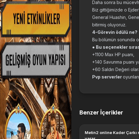
Daha sonra bu mücevhe
Biz gittiğimizde o Ejde
General Huashin, Gene
bitirmiş oluyoruz.
4-Görevin ödülü ne?
Bu bölümün sonunda oyu
●
Bu seçenekler sıras
+1100 Max HP puanı,
+140 Savunma puanı y
+60 Saldırı Değeri olar
Pvp serverler
oyunlar
Benzer İçerikler
Metin2 online Kader Çarkı 
yarar.