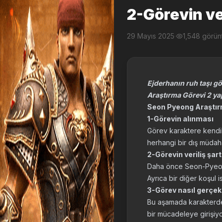
2-Görevin ver
29 Mayıs 2025
·
1,548 görü
Ejderhanın ruh taşı gö
Araştırma Görevi 2 yap
Seon Pyeong Araştırm
1-Görevin alınması
Görev karaktere kendili
herhangi bir dış müda
2-Görevin veriliş şart
Daha önce Seon-Pyeong 
Ayrıca bir diğer koşul
3-Görev nasıl gerçekle
Bu aşamada karakterde
bir mücadeleye girişiy