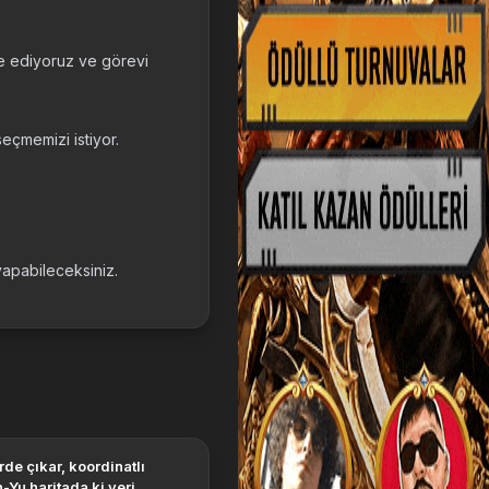
e ediyoruz ve görevi
eçmemizi istiyor.
apabileceksiniz.
-Yu haritada ki yeri.