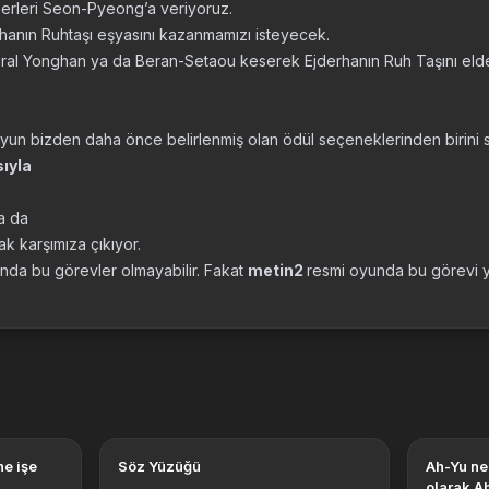
rleri Seon-Pyeong’a veriyoruz.
rhanın Ruhtaşı eşyasını kazanmamızı isteyecek.
ral Yonghan ya da Beran-Setaou keserek Ejderhanın Ruh Taşını eld
n bizden daha önce belirlenmiş olan ödül seçeneklerinden birini s
ıyla
a da
ak karşımıza çıkıyor.
ında bu görevler olmayabilir. Fakat
metin2
resmi oyunda bu görevi y
ne işe
Söz Yüzüğü
Ah-Yu nerde çıkar, koordinatlı
olarak Ah