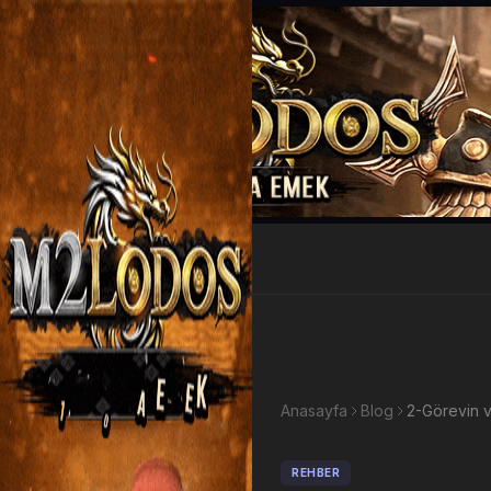
EP Kazan
Anasayfa
Blog
2-Görevin ve
REHBER