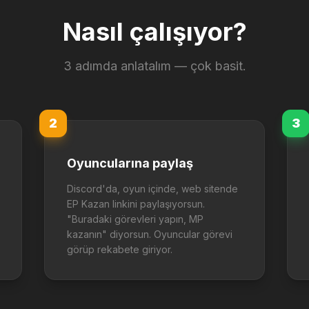
Nasıl çalışıyor?
3 adımda anlatalım — çok basit.
2
3
Oyuncularına paylaş
Discord'da, oyun içinde, web sitende
EP Kazan linkini paylaşıyorsun.
"Buradaki görevleri yapın, MP
kazanın" diyorsun. Oyuncular görevi
görüp rekabete giriyor.