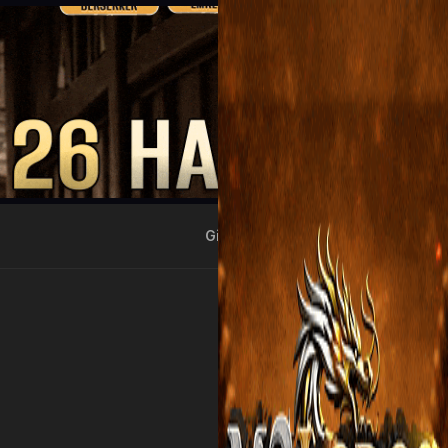
Giriş Yap
Kayıt Ol