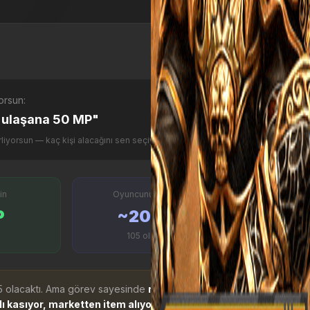
orsun:
 ulaşana 50 MP"
iyorsun — kaç kişi alacağını sen seçiyorsun.
in
Oyuncunun harcadığı
P
~200 MP
105 olmak için
5 olacaktı. Ama görev sayesinde
rekabete
lı kasıyor, marketten item alıyor.
Sen 50 MP