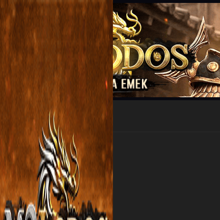
EP Kazan