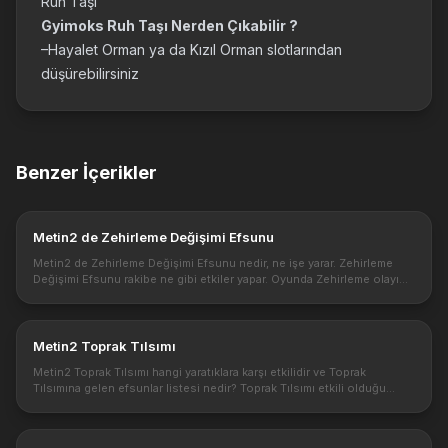
Ruh Taşı
Gyimoks Ruh Taşı Nerden Çıkabilir ?
–Hayalet Orman ya da Kızıl Orman slotlarından
düşürebilirsiniz
Benzer İçerikler
Metin2 de Zehirleme Değişimi Efsunu
Metin2 de Zehirleme Değişimi Efsunu nedir, ne işe yarar. Zehirleme
Değişimi Efsunu rakibe ne gibi etkiler yapar. Oyunda Zehirleme olayı
ne gibi durumlar için etkilidir? Zehirleme Değişimi Efsunu hızlı...
Metin2 Toprak Tılsımı
Metin2 Toprak Tılsımı hangi yaratıklara karşı etkilidir ve Toprak
Tılsımına gelen efsunlar listesi nedir? Toprak Tılsımı etkili olduğu
patronlar ve haritalar nelerdir? Toprak Tılsımı : Toprak hasarı v...