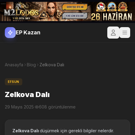
EP Kazan
Anasayfa
Blog
Zelkova Dalı
EFSUN
Zelkova Dalı
29 Mayıs 2025
·
608 görüntülenme
Zelkova Dalı
düşürmek için gerekli bilgiler nelerdir.