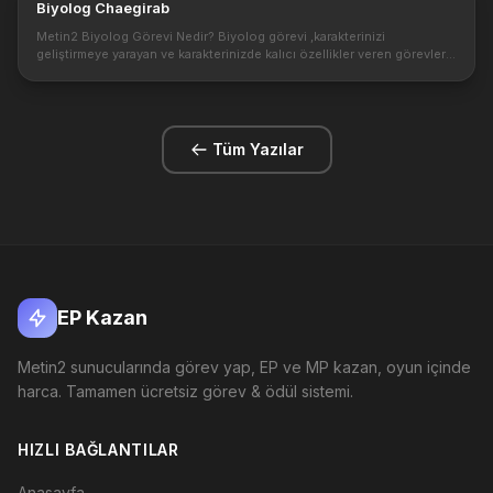
Biyolog Chaegirab
Metin2 Biyolog Görevi Nedir? Biyolog görevi ,karakterinizi
geliştirmeye yarayan ve karakterinizde kalıcı özellikler veren görevler
bütünüdür.Biyolog görevlerini bitki ustası \" Biyolog Chaegirab \"ver...
Tüm Yazılar
EP Kazan
Metin2 sunucularında görev yap, EP ve MP kazan, oyun içinde
harca. Tamamen ücretsiz görev & ödül sistemi.
HIZLI BAĞLANTILAR
Anasayfa